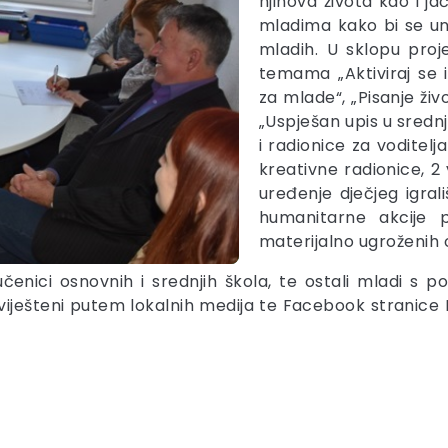
njihova života kao i j
mladima kako bi se una
mladih. U sklopu proj
temama „Aktiviraj se i 
za mlade“, „Pisanje ži
„Uspješan upis u srednju
i radionice za voditel
kreativne radionice, 2 
uređenje dječjeg igral
humanitarne akcije p
materijalno ugroženih ob
enici osnovnih i srednjih škola, te ostali mladi s p
baviješteni putem lokalnih medija te Facebook stranic