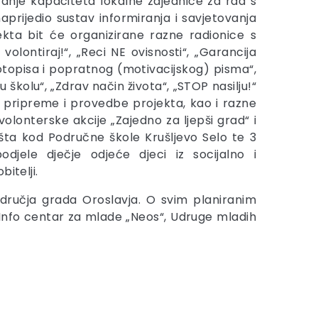
ačanje kapaciteta lokalne zajednice za rad s
prijedio sustav informiranja i savjetovanja
ekta bit će organizirane razne radionice s
volontiraj!“, „Reci NE ovisnosti“, „Garancija
votopisa i popratnog (motivacijskog) pisma“,
 školu“, „Zdrav način života“, „STOP nasilju!“
ja pripreme i provedbe projekta, kao i razne
volonterske akcije „Zajedno za ljepši grad“ i
išta kod Područne škole Krušljevo Selo te 3
odjele dječje odjeće djeci iz socijalno i
itelji.
odručja grada Oroslavja. O svim planiranim
e Info centar za mlade „Neos“, Udruge mladih