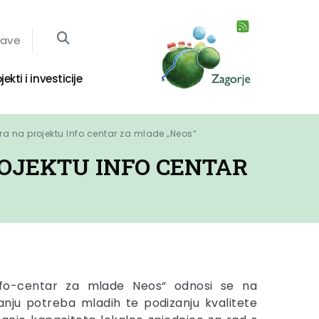
jave
jekti i investicije
ra na projektu Info centar za mlade „Neos“
OJEKTU INFO CENTAR
Info-centar za mlade Neos“ odnosi se na
anju potreba mladih te podizanju kvalitete