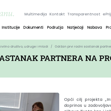
Multimedija
Kontakt
Transparentnost
ePri
Institucije
Dokumenti
Područja
Natječaji
Nabava
Pro
 civilno društvo, udruge i mladi
Održan prvi radni sastanak partne
SASTANAK PARTNERA NA PR
Opći cilj projekta „
doprinos u zadovoljav