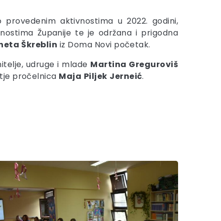
 o provedenim aktivnostima u 2022. godini,
vnostima Županije te je održana i prigodna
neta
Škreblin
iz Doma Novi početak.
nitelje, udruge i mlade
Martina Greguroviš
etje pročelnica
Maja
Piljek
Jerneić
.