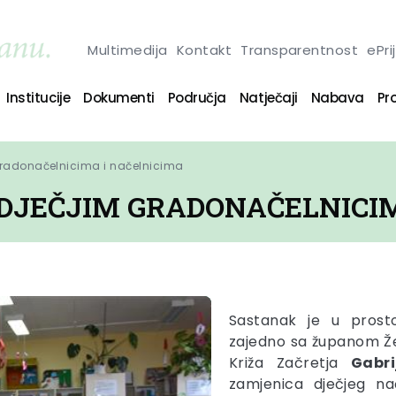
Multimedija
Kontakt
Transparentnost
ePri
Institucije
Dokumenti
Područja
Natječaji
Nabava
Pro
gradonačelnicima i načelnicima
DJEČJIM GRADONAČELNICIM
Sastanak je u prost
zajedno sa županom Že
Križa Začretja
Gabri
zamjenica dječjeg nač