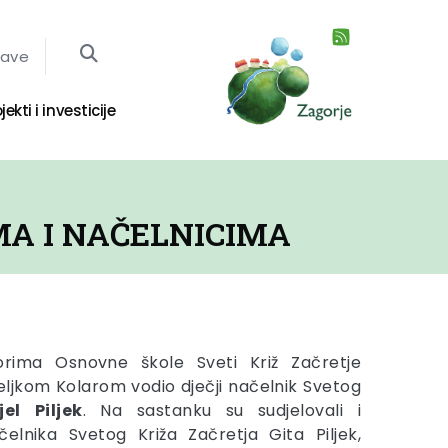
jave
jekti i investicije
A I NAČELNICIMA
orima Osnovne škole Sveti Križ Začretje
ljkom Kolarom vodio dječji načelnik Svetog
jel
Piljek
. Na sastanku su sudjelovali i
elnika Svetog Križa Začretja Gita Piljek,