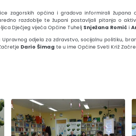
lnice zagorskih općina i gradova informirali župana
edno razdoblje te župani postavljali pitanja o akti
eljica Dječjeg vijeća Općine Tuhelj
Snježana
Romić
i
A
 Upravnog odjela za zdravstvo, socijalnu politiku, bra
 Začretje
Dario
Šimag
te u ime Općine Sveti Križ Začr