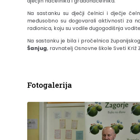
dječjih načelnika i gradonačelnika.
Na sastanku su dječji čelnici i dječje če
međusobno su dogovarali aktivnosti za nar
radionica, koju su vodile dugogodišnja vodit
Na sastanku je bila i pročelnica županijskog
Šanjug
, ravnatelj Osnovne škole Sveti Križ
Fotogalerija