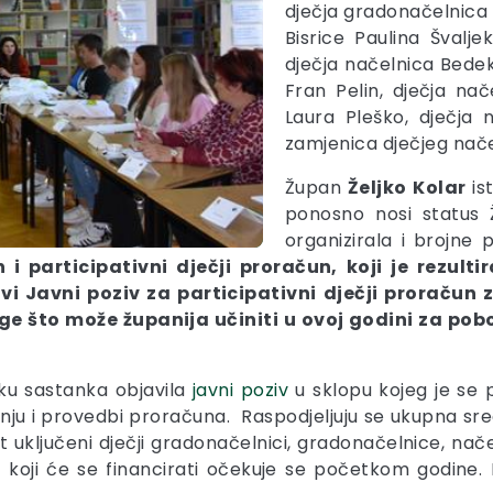
dječja gradonačelnica 
Bisrice Paulina Švalj
dječja načelnica Bedek
Fran Pelin, dječja na
Laura Pleško, dječja 
zamjenica dječjeg nač
Župan
Željko
Kolar
is
ponosno nosi status Ž
organizirala i brojne p
 i participativni dječji proračun, koji je rezult
i Javni poziv za participativni dječji proračun 
loge što može županija učiniti u ovoj godini za pob
ku sastanka objavila
javni poziv
u sklopu kojeg je se p
anju i provedbi proračuna. Raspodjeljuju se ukupna sre
 put uključeni dječji gradonačelnici, gradonačelnice, nač
koji će se financirati očekuje se početkom godine.