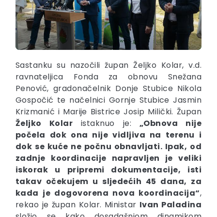
Sastanku su nazočili župan Željko Kolar, v.d.
ravnateljica Fonda za obnovu Snežana
Penović, gradonačelnik Donje Stubice Nikola
Gospočić te načelnici Gornje Stubice Jasmin
Krizmanić i Marije Bistrice Josip Milički. Župan
Željko Kolar
istaknuo je:
„Obnova nije
počela dok ona nije vidljiva na terenu i
dok se kuće ne počnu obnavljati. Ipak, od
zadnje koordinacije napravljen je veliki
iskorak u pripremi dokumentacije, isti
takav očekujem u sljedećih 45 dana, za
kada je dogovorena nova koordinacija“
,
rekao je župan Kolar. Ministar
Ivan Paladina
složio se kako dosadašnjom dinamikom