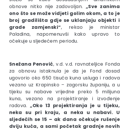
obnove nitko nije zadovoljan.
„Sve zanima
ono što se može vidjeti golim okom, a to je
broj gradilišta gdje se uklanjaju objekti i
grade zamjenski“
, rekao je ministar
Paladina, napomenuvši kako upravo to
očekuje u sljedećem periodu.
Snežana Penović
, v.d. v.d. ravnateljice Fonda
za obnovu istaknula je da je Fond dosad
ugovorio oko 650 tisuća kuna usluga i radova
vezano uz Krapinsko – zagorsku županiju, a u
tijeku su nabave vrijedne preko 5 milijuna
kuna, vezano na projektiranje i izvođenje
radova.
„Oko 13 projektiranja je u tijeku,
neka su pri kraju, a neka u nabavi. U
sljedećih se 15 – ak dana očekuje rušenje
dviju kuća, a sami početak gradnje novih