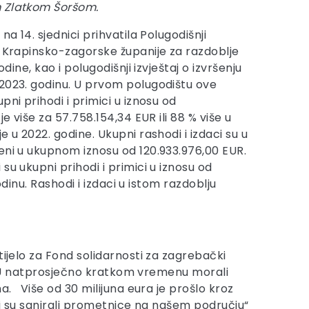
 Zlatkom Šoršom.
na 14. sjednici prihvatila Polugodišnji
a Krapinsko-zagorske županije za razdoblje
odine, kao i polugodišnji izvještaj o izvršenju
2023. godinu. U prvom polugodištu ove
pni prihodi i primici u iznosu od
je više za 57.758.154,34 EUR ili 88 % više u
e u 2022. godine. Ukupni rashodi i izdaci su u
eni u ukupnom iznosu od 120.933.976,00 EUR.
u ukupni prihodi i primici u iznosu od
dinu. Rashodi i izdaci u istom razdoblju
tijelo za Fond solidarnosti za zagrebački
no. U natprosječno kratkom vremenu morali
a. Više od 30 milijuna eura je prošlo kroz
oji su sanirali prometnice na našem području“