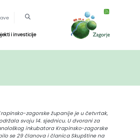
jave
jekti i investicije
rapinsko-zagorske županije je u četvrtak,
održala svoju 14. sjednicu. U dvorani za
hnološkog inkubatora Krapinsko-zagorske
pilo se 29 članova i članica Skupštine na