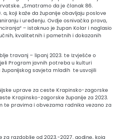
rvatske. „Smatramo da je članak 86.
a, koji kaže da županije obavljaju poslove
iranju i uređenju. Ovdje osnivačka prava,
ciranja“ – istaknuo je župan Kolar i naglasio
čnih, kvalitetnih i pametnih i dokazanih
lje travanj – lipanj 2023. te Izvješće o
eli Program javnih potreba u kulturi
upanijskog savjeta mladih te usvojili
panijske uprave za ceste Krapinsko-zagorske
 ceste Krapinsko-zagorske županije za 2023.
om te pravima i obvezama radnika vezano za
e za razdoblje od 2023.-2027. godine, koja