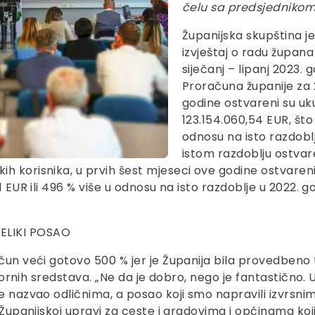
čelu sa predsjednikom
Županijska skupština je 
izvještaj o radu župan
siječanj – lipanj 2023. g
Proračuna županije za 
godine ostvareni su uku
123.154.060,54 EUR, što 
odnosu na isto razdoblj
istom razdoblju ostvar
 korisnika, u prvih šest mjeseci ove godine ostvareni s
1 EUR ili 496 % više u odnosu na isto razdoblje u 2022. go
LIKI POSAO
čun veći gotovo 500 % jer je Županija bila provedbeno 
 izvornih sredstava. „Ne da je dobro, nego je fantastič
e nazvao odličnima, a posao koji smo napravili izvrsnim
i Županijskoj upravi za ceste i gradovima i općinama k