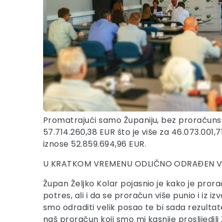
Promatrajući samo Županiju, bez proračunskih
57.714.260,38 EUR što je više za 46.073.001,7
iznose 52.859.694,96 EUR.
U KRATKOM VREMENU ODLIČNO ODRAĐEN VE
Župan Željko Kolar pojasnio je kako je prora
potres, ali i da se proračun više punio i iz
smo odraditi velik posao te bi sada rezultat
naš proračun koji smo mi kasnije proslijedil