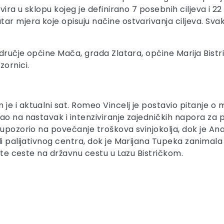
ira u sklopu kojeg je definirano 7 posebnih ciljeva i 22 
ar mjera koje opisuju načine ostvarivanja ciljeva. Svak
odručje općine Mača, grada Zlatara, općine Marija Bistri
zornici.
je i aktualni sat. Romeo Vincelj je postavio pitanje 
o na nastavak i intenziviranje zajedničkih napora za p
 upozorio na povećanje troškova svinjokolja, dok je An
i palijativnog centra, dok je Marijana Tupeka zanimala 
iste ceste na državnu cestu u Lazu Bistričkom.