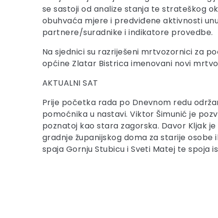
se sastoji od analize stanja te strateškog okv
obuhvaća mjere i predviđene aktivnosti unut
partnere/suradnike i indikatore provedbe.
Na sjednici su razriješeni mrtvozornici za p
općine Zlatar Bistrica imenovani novi mrtvo
AKTUALNI SAT
Prije početka rada po Dnevnom redu održan 
pomoćnika u nastavi. Viktor Šimunić je pozva
poznatoj kao stara zagorska. Davor Kljak je
gradnje županijskog doma za starije osobe il
spaja Gornju Stubicu i Sveti Matej te spoja 