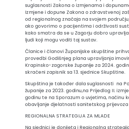
suglasnosti Zakona o izmjenama i dopunama
Izmjene i dopune Zakona o zdravstvenoj zašt
od regionalnog značaja na svojem području,
ako govorimo o pacijentima i održivosti sust
kako smatra da se u Zagorju dobro upravlja 
ljudi koji mogu voditi taj sustav.
Članice i članovi Županijske skupštine prihvat
provedbi Godišnjeg plana upravljanja imovin
Krapinsko-zagorske županije za 2024. godin
skraćeni zapisnik sa 13. sjednice Skupštine.
Skupština je također dala suglasnosti na Po
županije za 2023. godinu,na Prijedlog II. i
godinu te na Sporazum o uvjetima, načinu k
obavljanje djelatnosti sanitetskog prijevoza
REGIONALNA STRATEGIJA ZA MLADE
Na sjednici je donijeta i Regionalna strateg