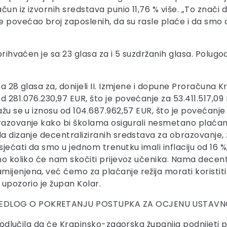
un iz izvornih sredstava punio 11,76 % više. „To znači
e povećao broj zaposlenih, da su rasle plaće i da smo
prihvaćen je sa 23 glasa za i 5 suzdržanih glasa. Polugod
sa 28 glasa za, donijeli II. Izmjene i dopune Proračuna
 281.076.230,97 EUR, što je povećanje za 53.411.517,09 
ažu se u iznosu od 104.687.962,57 EUR, što je povećanj
razovanje kako bi školama osigurali nesmetano plaćanje
a dizanje decentraliziranih sredstava za obrazovanje, 
ećati da smo u jednom trenutku imali inflaciju od 16 
amo koliko će nam skočiti prijevoz učenika. Nama decen
ijenjena, već ćemo za plaćanje režija morati koristit
 upozorio je župan Kolar.
IJEDLOG O POKRETANJU POSTUPKA ZA OCJENU USTAVN
ci odlučila da će Krapinsko-zagorska županija podnijeti