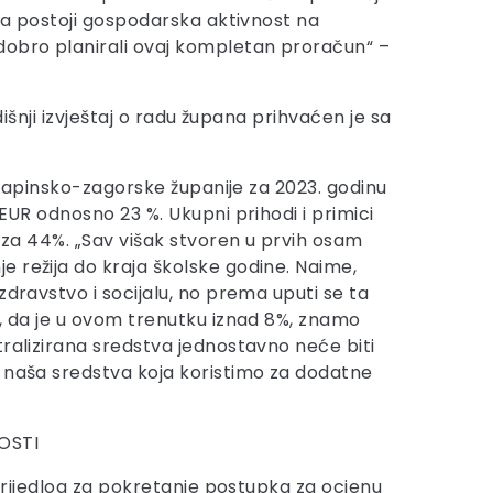
 da postoji gospodarska aktivnost na
 dobro planirali ovaj kompletan proračun“ –
išnji izvještaj o radu župana prihvaćen je sa
 Krapinsko-zagorske županije za 2023. godinu
EUR odnosno 23 %. Ukupni prihodi i primici
e za 44%. „Sav višak stvoren u prvih osam
 režija do kraja školske godine. Naime,
zdravstvo i socijalu, no prema uputi se ta
%, da je u ovom trenutku iznad 8%, znamo
tralizirana sredstva jednostavno neće biti
i naša sredstva koja koristimo za dodatne
OSTI
 prijedlog za pokretanje postupka za ocjenu