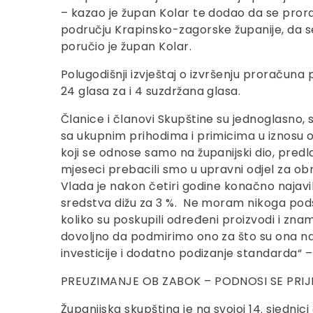
– kazao je župan Kolar te dodao da se prorač
području Krapinsko-zagorske županije, da s
poručio je župan Kolar.
Polugodišnji izvještaj o izvršenju proračuna 
24 glasa za i 4 suzdržana glasa.
Članice i članovi Skupštine su jednoglasno, 
sa ukupnim prihodima i primicima u iznosu od
koji se odnose samo na županijski dio, predl
mjeseci prebacili smo u upravni odjel za ob
Vlada je nakon četiri godine konačno najavil
sredstva dižu za 3 %. Ne moram nikoga podsj
koliko su poskupili određeni proizvodi i zn
dovoljno da podmirimo ono za što su ona nam
investicije i dodatno podizanje standarda“ –
PREUZIMANJE OB ZABOK – PODNOSI SE PR
Županijska skupština je na svojoj 14. sjedni