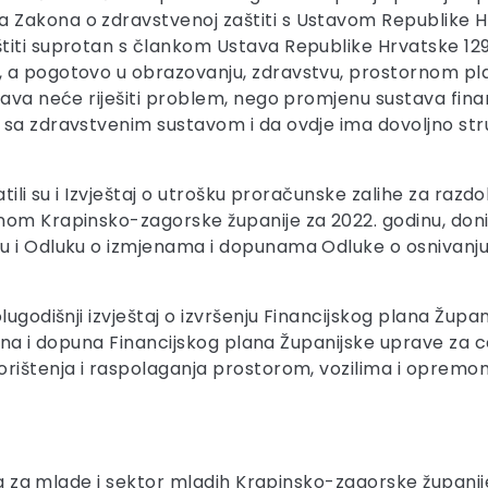
 Zakona o zdravstvenoj zaštiti s Ustavom Republike H
iti suprotan s člankom Ustava Republike Hrvatske 129. 
 a pogotovo u obrazovanju, zdravstvu, prostornom plan
ava neće riješiti problem, nego promjenu sustava finan
sa zdravstvenim sustavom i da ovdje ima dovoljno stru
ili su i Izvještaj o utrošku proračunske zalihe za razdob
om Krapinsko-zagorske županije za 2022. godinu, donij
u i Odluku o izmjenama i dopunama Odluke o osnivanju ž
lugodišnji izvještaj o izvršenju Financijskog plana Žu
zmjena i dopuna Financijskog plana Županijske uprave za
orištenja i raspolaganja prostorom, vozilima i oprem
ija za mlade i sektor mladih Krapinsko-zagorske županij