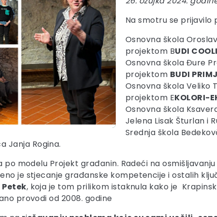
26. ožujka 2024. godine
Na smotru se prijavilo 
Osnovna škola Oroslav
projektom B
UDI COOL
Osnovna škola Đure Pre
projektom
BUDI PRIM
Osnovna škola Veliko T
projektom E
KOLORI-E
Osnovna škola Ksaver
Jelena Lisak Šturlan i 
Srednja škola Bedekov
ca Janja Rogina.
a po modelu Projekt građanin. Radeći na osmišljavanju 
no je stjecanje građanske kompetencije i ostalih klju
 Petek
, koja je tom prilikom istaknula kako je Krapin
rano provodi od 2008. godine