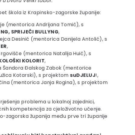
 u Dvoru Veliki tabor.
pet škola iz Krapinsko-zagorske županije:
je (mentorica Andrijana Tomić), s
ING, SPRIJEČI BULLYNG
,
jca Desinić (mentorica Danijela Antolić), s
JER
,
rgovišće (mentorica Natalija Huić), s
KOLOŠKI KOLORIT
,
a Šandora Đalskog Zabok (mentorice
Ružica Kotarski), s projektom
suDJELUJ
!,
čina (mentorica Janja Rogina), s projektom
rješenja problema u lokalnoj zajednici,
čnih kompetencija za cjeloživotno učenje.
sko-zagorska županija među prve tri županije