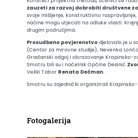
Koristeći projektnu metodu, učenici se ra
zauzeti za razvoj dobrobiti društvene z
svoje mišljenje, konstruktivno raspravljanje
načine mogu utjecati na odluke vlasti. Krajnj
drugim područjima.
Prosudbeno povjerenstvo
djelovalo je u 
(Centar za mirovne studije), Nevenka Lončari
Građanski odgoj i obrazovanje Krapinsko-zag
Smotru bili su i načelnik Općine Desinić
Zvo
Veliki Tabor
Renata
Dečman
.
Smotru su zajednički organizirali Krapinsko
Fotogalerija