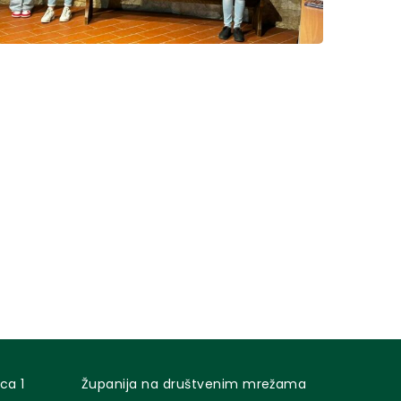
ca 1
Županija na društvenim mrežama