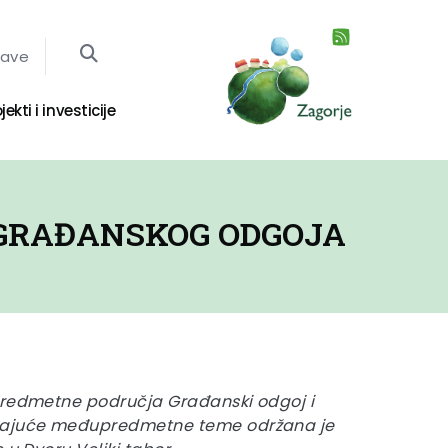
jave
jekti i investicije
 GRAĐANSKOG ODGOJA
predmetne područja Građanski odgoj i
dajuće međupredmetne teme održana je