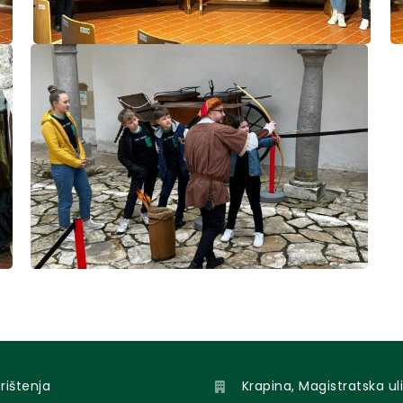
orištenja
Krapina, Magistratska uli