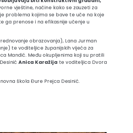
sobljavaju biti konstruktivni građani,
vorne vještine, načine kako se zauzeti za
anje problema kojima se bave te uče na koje
te ga prenose i na efikasnije učenje u
o vrednovanje obrazovanja), Lana Jurman
e) te voditeljice županijskih vijeća za
ca Mandić. Među okupljenima koji su pratili
 Desinić
Anica Karažija
te voditeljica Dvora
snovna škola Đure Prejca Desinić.