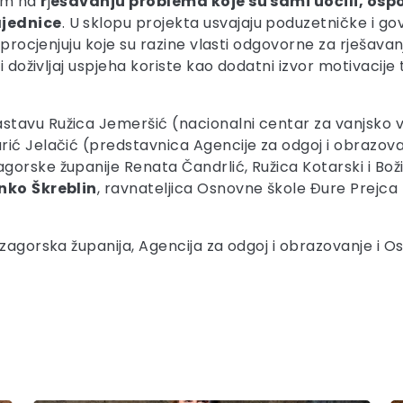
dom na
r
j
ešavanju problema koje su sami uočili, ospo
ajednice
. U sklopu projekta usvajaju poduzetničke i go
, procjenjuju koje su razine vlasti odgovorne za rješav
i doživljaj uspjeha koriste kao dodatni izvor motivacije 
sastavu Ružica Jemeršić (nacionalni centar za vanjsk
ć Jelačić (predstavnica Agencije za odgoj i obrazovanj
orske županije Renata Čandrlić, Ružica Kotarski i Boži
nko
Škreblin
, ravnateljica Osnovne škole Đure Prejca
-zagorska županija, Agencija za odgoj i obrazovanje i O