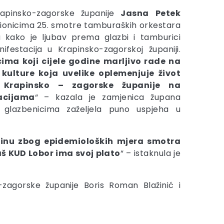
apinsko-zagorske županije
Jasna
Petek
udionicima 25. smotre tamburaških orkestara
a kako je ljubav prema glazbi i tamburici
festacija u Krapinsko-zagorskoj županiji.
ima koji cijele godine marljivo rade na
 kulture koja uvelike oplemenjuje život
 Krapinsko – zagorske županije na
acijama
“ – kazala je zamjenica župana
 glazbenicima zaželjela puno uspjeha u
dinu zbog epidemioloških mjera smotra
aš KUD Lobor ima svoj plato
“ – istaknula je
-zagorske županije Boris Roman Blažinić i