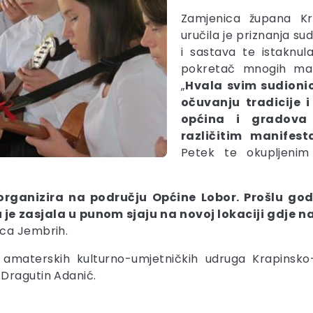
Zamjenica župana Kr
uručila je priznanja s
i sastava te istaknul
pokretač mnogih mani
„
Hvala svim sudionic
očuvanju tradicije i
općina i gradova
različitim manifest
Petek te okupljenim
rganizira na području Općine Lobor. Prošlu go
 je zasjala u punom sjaju na novoj lokaciji gdje n
ica Jembrih.
e amaterskih kulturno-umjetničkih udruga Krapinsko
 Dragutin Adanić.