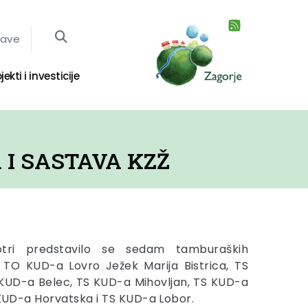
jave
jekti i investicije
I SASTAVA KZŽ
otri predstavilo se sedam tamburaških
 TO KUD-a Lovro Ježek Marija Bistrica, TS
 KUD-a Belec, TS KUD-a Mihovljan, TS KUD-a
S KUD-a Horvatska i TS KUD-a Lobor.