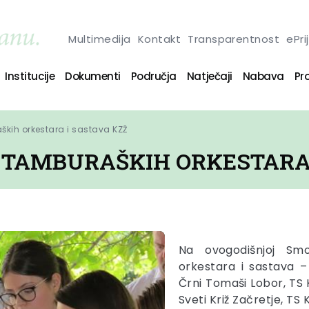
Multimedija
Kontakt
Transparentnost
ePri
Institucije
Dokumenti
Područja
Natječaji
Nabava
Pro
kih orkestara i sastava KZŽ
 TAMBURAŠKIH ORKESTARA 
Na ovogodišnjoj Sm
orkestara i sastava –
Črni Tomaši Lobor, TS
Sveti Križ Začretje, T