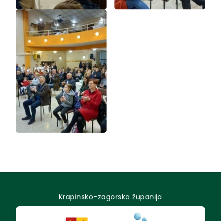
Krapinsko-zagorska županija