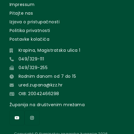
Impressum
Pitajte nas
Izjava o pristupačnosti
Politika privatnosti
Postavke kolačića
Krapina, Magistratska ulica 1
049/329-111
049/329-255
Radnim danom od 7 do 15
ured.zupana@kzz.hr
OIB: 20042466298
Županija na društvenim mrežama
Copyright © Krapinsko-zagorska županija 2026.