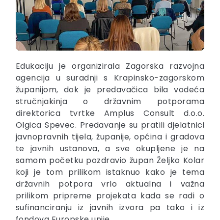
Edukaciju je organizirala Zagorska razvojna
agencija u suradnji s Krapinsko-zagorskom
županijom, dok je predavačica bila vodeća
stručnjakinja o državnim potporama
direktorica tvrtke Amplus Consult d.o.o.
Olgica Spevec. Predavanje su pratili djelatnici
javnopravnih tijela, županije, općina i gradova
te javnih ustanova, a sve okupljene je na
samom početku pozdravio župan Željko Kolar
koji je tom prilikom istaknuo kako je tema
državnih potpora vrlo aktualna i važna
prilikom pripreme projekata kada se radi o
sufinanciranju iz javnih izvora pa tako i iz
fondova Europske unije.