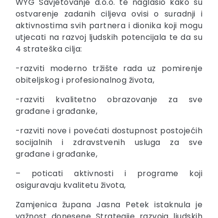
WYG Savjetovanje d.o.o. te naglasio kako su
ostvarenje zadanih ciljeva ovisi o suradnji i
aktivnostima svih partnera i dionika koji mogu
utjecati na razvoj ljudskih potencijala te da su
4 strateška cilja:
-razviti moderno tržište rada uz pomirenje
obiteljskog i profesionalnog života,
-razviti kvalitetno obrazovanje za sve
građane i građanke,
-razviti nove i povećati dostupnost postojećih
socijalnih i zdravstvenih usluga za sve
građane i građanke,
– poticati aktivnosti i programe koji
osiguravaju kvalitetu života,
Zamjenica župana Jasna Petek istaknula je
važnost donesene Strategije razvoja ljudskih