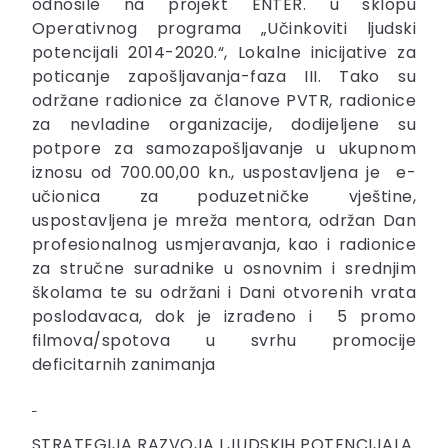
odnosile na projekt ENTER. u sklopu
Operativnog programa „Učinkoviti ljudski
potencijali 2014-2020.“, Lokalne inicijative za
poticanje zapošljavanja-faza III. Tako su
održane radionice za članove PVTR, radionice
za nevladine organizacije, dodijeljene su
potpore za samozapošljavanje u ukupnom
iznosu od 700.00,00 kn., uspostavljena je e-
učionica za poduzetničke vještine,
uspostavljena je mreža mentora, održan Dan
profesionalnog usmjeravanja, kao i radionice
za stručne suradnike u osnovnim i srednjim
školama te su održani i Dani otvorenih vrata
poslodavaca, dok je izrađeno i 5 promo
filmova/spotova u svrhu promocije
deficitarnih zanimanja
STRATEGIJA RAZVOJA LJUDSKIH POTENCIJALA