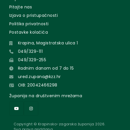
Pitajte nas
Izjava o pristupačnosti
Politika privatnosti
Postavke kolačića
Krapina, Magistratska ulica 1
049/329-111
049/329-255
Radnim danom od 7 do 15
ured.zupana@kzz.hr
OIB: 20042466298
Županija na društvenim mrežama
Copyright © Krapinsko-zagorska županija 2026.
Sva prava pridržana.