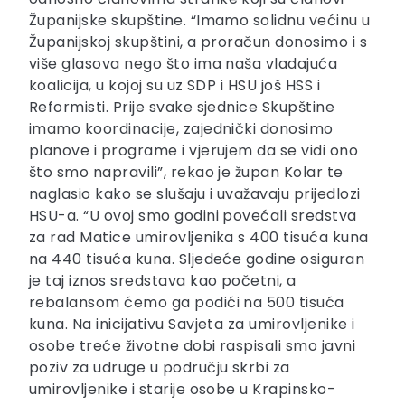
Županijske skupštine. “Imamo solidnu većinu u
Županijskoj skupštini, a proračun donosimo i s
više glasova nego što ima naša vladajuća
koalicija, u kojoj su uz SDP i HSU još HSS i
Reformisti. Prije svake sjednice Skupštine
imamo koordinacije, zajednički donosimo
planove i programe i vjerujem da se vidi ono
što smo napravili”, rekao je župan Kolar te
naglasio kako se slušaju i uvažavaju prijedlozi
HSU-a. “U ovoj smo godini povećali sredstva
za rad Matice umirovljenika s 400 tisuća kuna
na 440 tisuća kuna. Sljedeće godine osiguran
je taj iznos sredstava kao početni, a
rebalansom ćemo ga podići na 500 tisuća
kuna. Na inicijativu Savjeta za umirovljenike i
osobe treće životne dobi raspisali smo javni
poziv za udruge u području skrbi za
umirovljenike i starije osobe u Krapinsko-