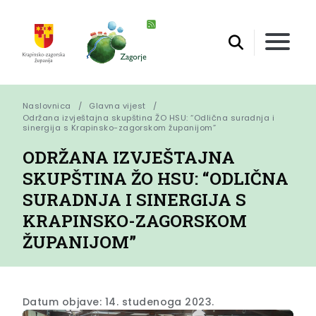
Naslovnica
Glavna vijest
Održana izvještajna skupština ŽO HSU: “Odlična suradnja i 
sinergija s Krapinsko-zagorskom županijom”
ODRŽANA IZVJEŠTAJNA
SKUPŠTINA ŽO HSU: “ODLIČNA
SURADNJA I SINERGIJA S
KRAPINSKO-ZAGORSKOM
ŽUPANIJOM”
Datum objave: 14. studenoga 2023.