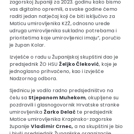
zagorskoj županiji za 2023. godinu kako bismo
vas digitalno opremili, a svake godine ćemo
raditi jedan natječaj koji će biti isključivo za
Maticu umirovljenika KZŽ, odnosno urede
udruga umirovljenika sukladno potrebama i
prioritetima koje umirovljenici imaju”, poručio
je župan Kolar.
Izvješće o radu u Županijskoj skupštini dao je
predsjednik ŽO HSU
Željko Čleković
, koje je
jednoglasno prihvaćeno, kao i izvješće
Nadzornog odbora.
Sjednicu je vodilo radno predsjedništvo na
čelu sa
Stjepanom Muhekom
, okupljene su
pozdravili i glasnogovornik Hrvatske stranke
umirovljenika
Žarko Delač
te predsjednik
Matice umirovljenika Krapinsko-zagorske
županije
Vladimir Crnec,
a na skupštini je bio
i bivši predsjednik Županijske organizacije