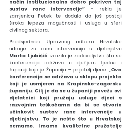
način institucionalno dobro pokriven taj
sustav rane intervencije”
– rekla je
zamjenica Petek te dodala da još postoji
široka lepeza mogućnosti i usluga u sferi
civilnog sektora.
Predsjednica Upravnog odbora Hrvatske
udruge za ranu intervenciju u djetinjstvu
Marta
Ljubišić
izrazila je zadovoljstvo što se
konferencija održava u dječjem tjednu i
županiji koja je Županija – prijatelj djece. „
Ova
konferencija se održava u sklopu projekta
koji je usmjeren na Krapinsko-zagorsku
županiju. Cilj je da se u županiji povežu svi
djelatnici koji pružaju usluge djeci s
razvojnim teškoćama da bi se stvorio
učinkovit sustav rane intervencije u
djetinjstvu. To je nešto što u Hrvatskoj
nemamo. Imamo kvalitetne pružatelje