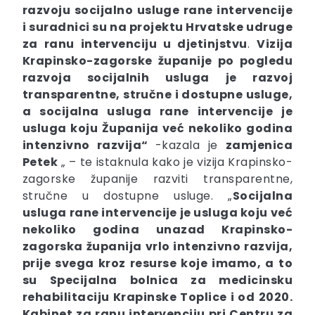
razvoju socijalno usluge rane intervencije
i suradnici su na projektu Hrvatske udruge
za ranu intervenciju u djetinjstvu
.
Vizija
Krapinsko-zagorske županije po pogledu
razvoja socijalnih usluga
je razvoj
transparentne, stručne i dostupne usluge,
a socijalna usluga rane intervencije je
usluga koju Županija već nekoliko godina
intenzivno razvija“
-kazala je
zamjenica
Petek
„ – te istaknula kako je vizija Krapinsko-
zagorske županije razviti transparentne,
stručne u dostupne usluge. „
Socijalna
usluga rane intervencije je usluga koju već
nekoliko godina unazad Krapinsko-
zagorska županija vrlo intenzivno razvija,
prije svega kroz resurse koje imamo, a to
su Specijalna bolnica za medicinsku
rehabilitaciju Krapinske Toplice i od 2020.
Kabinet za ranu intervenciju pri Centru za