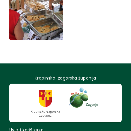
Krapinsko-zagorska županija
Uvjeti korištenja