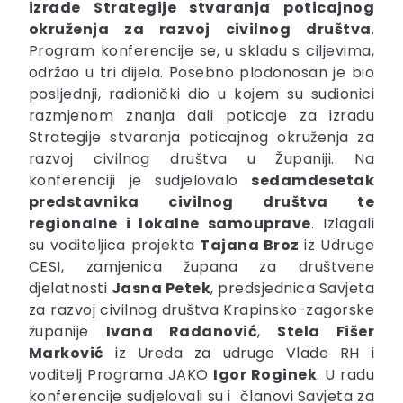
izrade Strategije stvaranja poticajnog
okruženja za razvoj civilnog društva
.
Program konferencije se, u skladu s ciljevima,
održao u tri dijela. Posebno plodonosan je bio
posljednji, radionički dio u kojem su sudionici
razmjenom znanja dali poticaje za izradu
Strategije stvaranja poticajnog okruženja za
razvoj civilnog društva u Županiji. Na
konferenciji je sudjelovalo
s
edamdesetak
predstavnika civilnog društva te
regionalne i lokalne samouprave
. Izlagali
su voditeljica projekta
Tajana Broz
iz Udruge
CESI, zamjenica župana za društvene
djelatnosti
Jasna Petek
, predsjednica Savjeta
za razvoj civilnog društva Krapinsko-zagorske
županije
Ivana Radanović
,
Stela Fišer
Marković
iz Ureda za udruge Vlade RH i
voditelj Programa JAKO
Igor Roginek
. U radu
konferencije sudjelovali su i članovi Savjeta za