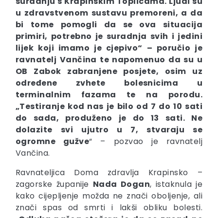
suradnju s Krapinskim Toplicama. Ljudi su
u zdravstvenom sustavu premoreni, a da
bi tome pomogli da se ova situacija
primiri, potrebno je suradnja svih i jedini
lijek koji imamo je cjepivo
“ – poručio je
ravnatelj Vančina te napomenuo da su u
OB Zabok zabranjene posjete, osim uz
određene zvhete bolesnicima u
terminalnim fazama te na porodu.
„
Testiranje kod nas je bilo od 7 do 10 sati
do sada, produženo je do 13 sati. Ne
dolazite svi ujutro u 7, stvaraju se
ogromne gužve
“ – pozvao je ravnatelj
Vančina.
Ravnateljica Doma zdravlja Krapinsko –
zagorske županije
Nada Dogan
, istaknula je
kako cijepljenje možda ne znači oboljenje, ali
znači spas od smrti i lakši obliku bolesti.