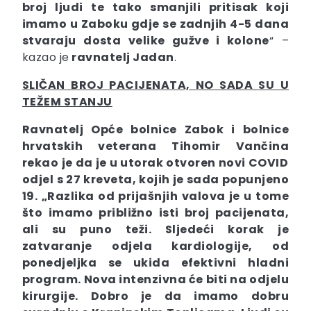
broj ljudi te tako smanjili pritisak koji
imamo u Zaboku gdje se zadnjih 4-5 dana
stvaraju dosta velike gužve i kolone
“ –
kazao je
ravnatelj Jadan
.
SLIČAN BROJ PACIJENATA, NO SADA SU U
TEŽEM STANJU
Ravnatelj Opće bolnice Zabok i bolnice
hrvatskih veterana
Tihomir
Vančina
rekao je da je u utorak otvoren novi COVID
odjel s 27 kreveta, kojih je sada popunjeno
19. „
Razlika od prijašnjih valova je u tome
što imamo približno isti broj pacijenata,
ali su puno teži. Sljedeći korak je
zatvaranje odjela kardiologije, od
ponedjeljka se ukida efektivni hladni
program. Nova intenzivna će biti na odjelu
kirurgije. Dobro je da imamo dobru