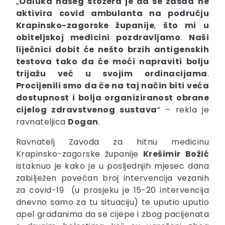
„
Odluka našeg stožera je da se zasad
ne
aktivira covid ambulanta na području
Krapinsko-zagorske županije
,
što mi u
obiteljskoj medicini pozdravljamo
.
Naši
liječnici dobit će nešto brzih antigenskih
testova tako da će moći napraviti bolju
trijažu već u svojim ordinacijama
.
Procijenili smo da će na taj način biti veća
dostupnost i bolja organiziranost obrane
cijelog zdravstvenog sustava
“ – rekla je
ravnateljica
Dogan
.
Ravnatelj Zavoda za hitnu medicinu
Krapinsko-zagorske županije
Krešimir
Božić
istaknuo je kako je u posljednjih mjesec dana
zabilježen povećan broj intervencija vezanih
za covid-19 (u prosjeku je 15-20 intervencija
dnevno samo za tu situaciju) te uputio uputio
apel građanima da se cijepe i zbog pacijenata