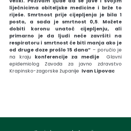
veliki.
Pozivam ljude da se jave i svojim
liječnicima obiteljske medicine i brže to
riješe. Smrtnost prije cijepljenja je bila 1
posto, a sada je smrtnost 0,5
.
Možete
dobiti koronu unatoč cijepljenju, ali
primarno je da ljudi neće završiti na
respiratoru i
smrtnost će biti manja ako je
od druge doze prošlo 15 dana“
– poručio je
na kraju
konferencije za medije
Glavni
epidemiolog Zavoda za javno zdravstvo
Krapinsko-zagorske županije
Ivan Lipovac