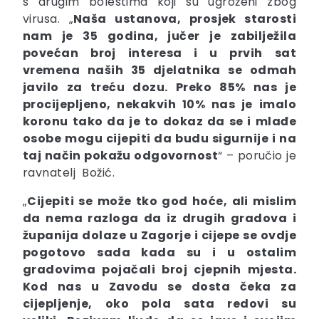
s drugim bolestima koji su ugroženi zbog
virusa. „
Naša ustanova, prosjek starosti
nam je 35 godina, jučer je zabilježila
povećan broj interesa i u prvih sat
vremena naših 35 djelatnika se odmah
javilo za treću dozu. Preko 85% nas je
procijepljeno, nekakvih 10% nas je imalo
koronu tako da je to dokaz da se i mlađe
osobe mogu cijepiti da budu sigurnije i na
taj način pokažu odgovornost
“ – poručio je
ravnatelj Božić.
„
Cijepiti se može tko god hoće, ali mislim
da nema razloga da iz drugih gradova i
županija dolaze u Zagorje i cijepe se ovdje
pogotovo sada kada su i u ostalim
gradovima pojačali broj cjepnih mjesta.
Kod nas u Zavodu se dosta čeka za
cijepljenje, oko pola sata redovi su