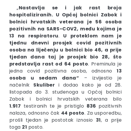
„
Nastavlja se i jak rast broja
hospitaliziranih. U Općoj bolnici Zabok i
bolnici hrvatskih veterana je
56 osoba
pozitivnih na SARS-COV2, među kojima je
13 na respiratoru
.
U proteklom nam je
tjednu dnevni prosjek covid pozitivnih
osoba na liječenju u bolnici bio
46
, a prije
tjedan dana taj je prosjek bio
28
, što
predstavlja
rast od 64 posto
. Preminula je
jedna covid pozitivna osoba, odnosno
13
osoba u sedam dana“
– izvijestio je
načelnik
Skuliber
i dodao kako je od 28.
listopada do 3. studenoga u Općoj bolnici
Zabok i bolnici hrvatskih veterana bilo
1.917
testiranih te je pristiglo
836
pozitivnih
nalaza, odnosno čak
44 posto
. Za usporedbu,
prošli tjedan je postotak iznosio
31
, a prije
toga
21
posto.