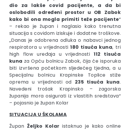
dio za lakše covid pacijente, a da bi
oslobodili određeni prostor u OB Zabok
kako bi ona mogla primiti teže pacijente
“
– rekao je župan i naglasio kako trenutna
situacija s covidom iziskuje i dodatne troškove.
„Danas je odobrena odluka o nabavci jednog
respiratora u vrijednosti
180 tisuća kuna
, tri
high flow uređaja u vrijednosti
112 tisuća
kuna
za Opću bolnicu Zabok, čija će isporuka
biti izvršena početkom sljedećeg tjedna, a u
Specijalnu bolnicu Krapinske Toplice stiže
oprema u vrijednosti od
235 tisuća kuna
.
Navedeni trošak Krapinsko – zagorska
županija mora osigurati iz vlastitih sredstava“
– pojasnio je župan Kolar
SITUACIJA U ŠKOLAMA
Župan
Željko
Kolar
istaknuo je kako online