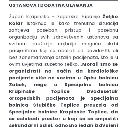
USTANOVA I DODATNA ULAGANJA
Župan Krapinsko – zagorske županije
Željko
Kolar
istaknuo je kako trenutna situacija
zahtjeva poseban pristup i posebnu
organizaciju svih zdravstvenih ustanova sa
svrhom pružanja najbolje moguće skrbi
pacijentima koji su oboljeli od covida-19, ali
bez zanemarivanja ostalih pacijenata, što je u
ovim uvjetima izuzetno teško. „
Morali smo se
organizirati na način da kardiološke
pacijente više ne vozimo u Opću bolnicu
Zabok, nego u Specijalnu bolnicu
Krapinske Toplice
.
Dvadesetak
ortopedskih pacijenata je Specijalna
bolnica Stubičke Toplice preuzela od
Specijalne bolnice Krapinske Toplice, da
se oslobodi prostor u koji će se smjestiti
sekundarni odjel, odnosno jedan izdvojeni