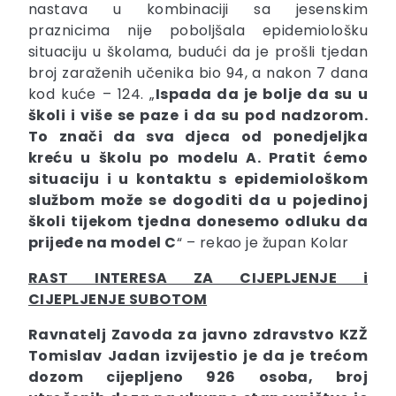
nastava u kombinaciji sa jesenskim
praznicima nije poboljšala epidemiološku
situaciju u školama, budući da je prošli tjedan
broj zaraženih učenika bio 94, a nakon 7 dana
kod kuće – 124. „
Ispada da je bolje da su u
školi i više se paze i da su pod nadzorom.
To znači da sva djeca od ponedjeljka
kreću u školu po modelu A. Pratit ćemo
situaciju i u kontaktu s epidemiološkom
službom može se dogoditi da u pojedinoj
školi tijekom tjedna donesemo odluku da
prijeđe na model C
“ – rekao je župan Kolar
RAST INTERESA ZA CIJEPLJENJE i
CIJEPLJENJE SUBOTOM
Ravnatelj Zavoda za javno zdravstvo KZŽ
Tomislav
Jadan
izvijestio je da je trećom
dozom cijepljeno 926 osoba, broj