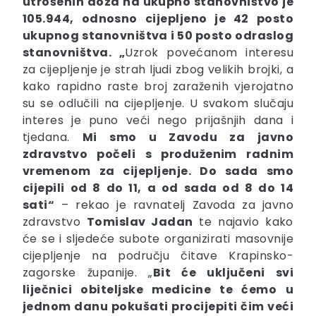
utrošenih doza na ukupno stanovništvo je
105.944, odnosno cijepljeno je 42 posto
ukupnog stanovništva i 50 posto odraslog
stanovništva. „
Uzrok povećanom interesu
za cijepljenje je strah ljudi zbog velikih brojki, a
kako rapidno raste broj zaraženih vjerojatno
su se odlučili na cijepljenje. U svakom slučaju
interes je puno veći nego prijašnjih dana i
tjedana.
Mi smo u Zavodu za javno
zdravstvo počeli s produženim radnim
vremenom za cijepljenje. Do sada smo
cijepili od 8 do 11, a
od sada od 8 do 14
sati“
– rekao je ravnatelj Zavoda za javno
zdravstvo
Tomislav Jadan
te najavio kako
će se i sljedeće subote organizirati masovnije
cijepljenje na području čitave Krapinsko-
zagorske županije. „
Bit će uključeni svi
liječnici obiteljske medicine te ćemo u
jednom danu pokušati procijepiti čim veći