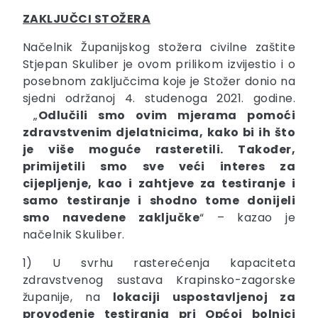
ZAKLJUČCI STOŽERA
Načelnik Županijskog stožera civilne zaštite
Stjepan Skuliber je ovom prilikom izvijestio i o
posebnom zaključcima koje je Stožer donio na
sjedni održanoj 4. studenoga 2021. godine.
„
Odlučili smo ovim mjerama pomoći
zdravstvenim djelatnicima, kako bi ih što
je više moguće rasteretili. Također,
primijetili smo sve veći interes za
cijepljenje, kao i zahtjeve za testiranje i
samo testiranje i shodno tome donijeli
smo navedene zaključke
“ – kazao je
načelnik Skuliber.
1) U svrhu rasterećenja kapaciteta
zdravstvenog sustava Krapinsko-zagorske
županije, na
lokaciji uspostavljenoj za
provođenje testiranja pri Općoj bolnici