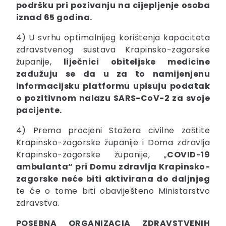
podršku pri pozivanju na cijepljenje osoba
iznad 65 godina.
4)
U svrhu optimalnijeg korištenja kapaciteta
zdravstvenog sustava Krapinsko-zagorske
županije,
liječnici obiteljske medicine
zadužuju se da u za to namijenjenu
informacijsku platformu upisuju podatak
o pozitivnom nalazu SARS-CoV-2 za svoje
pacijente.
4) Prema procjeni Stožera civilne zaštite
Krapinsko-zagorske županije i Doma zdravlja
Krapinsko-zagorske županije, „
COVID-19
ambulanta“ pri Domu zdravlja Krapinsko-
zagorske neće biti aktivirana do daljnjeg
te će o tome biti obaviješteno Ministarstvo
zdravstva.
POSEBNA ORGANIZACIA ZDRAVSTVENIH