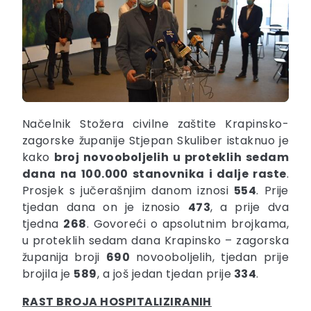
Načelnik Stožera civilne zaštite Krapinsko-
zagorske županije Stjepan Skuliber istaknuo je
kako
broj novooboljelih u proteklih sedam
dana na 100.000 stanovnika i dalje raste
.
Prosjek s jučerašnjim danom iznosi
554
. Prije
tjedan dana on je iznosio
473
, a prije dva
tjedna
268
. Govoreći o apsolutnim brojkama,
u proteklih sedam dana Krapinsko – zagorska
županija broji
690
novooboljelih, tjedan prije
brojila je
589
, a još jedan tjedan prije
334
.
RAST BROJA HOSPITALIZIRANIH