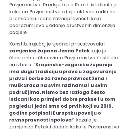
Povjerenstva. Predsjednica Romić istaknula je
kako će Povjerenstvo i dalje aktivno raditi na
promicanju rodne ravnopravnosti koja
podrazumijeva ukidanje društvenih dimenzija
podjele.
Konstituirajućoj je sjednici prisustvovala i
zamjenica župana Jasna Petek
koja je
članicama i članovima Povjerenstva čestitala
na izboru. “
Krapinsko-zagorska županija
ima dugu tradiciju upravo u zagovaranju
prava i borbe za ravnopravnost žena i
muškaraca na svim razinama i u svim
područjima. Nismo bez razloga često
isticani kao primjeri dobre prakse i u tom
pogledu i jedni smo od prvih koji su 2015.
godine potpisali Europsku povelju o
ravnopravnosti spolova
“, kazala je
zamjenica Petek i dodala kako je Povjerenstvo