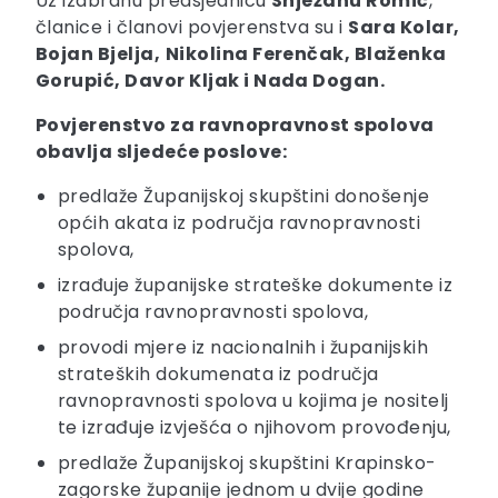
Uz izabranu predsjednicu
Snježanu Romić
,
članice i članovi povjerenstva su i
Sara Kolar,
Bojan Bjelja,
Nikolina Ferenčak, Blaženka
Gorupić, Davor Kljak i Nada Dogan.
Povjerenstvo za ravnopravnost spolova
obavlja sljedeće poslove:
predlaže Županijskoj skupštini donošenje
općih akata iz područja ravnopravnosti
spolova,
izrađuje županijske strateške dokumente iz
područja ravnopravnosti spolova,
provodi mjere iz nacionalnih i županijskih
strateških dokumenata iz područja
ravnopravnosti spolova u kojima je nositelj
te izrađuje izvješća o njihovom provođenju,
predlaže Županijskoj skupštini Krapinsko-
zagorske županije jednom u dvije godine