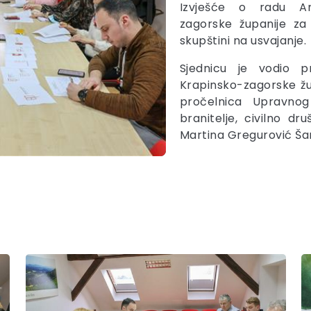
Izvješće o radu Ant
zagorske županije za
skupštini na usvajanje.
Sjednicu je vodio pr
Krapinsko-zagorske župa
pročelnica Upravnog 
branitelje, civilno d
Martina Gregurović Ša