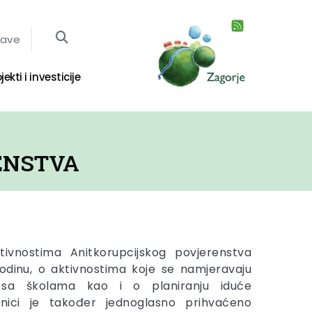
jave
jekti i investicije
ENSTVA
tivnostima Anitkorupcijskog povjerenstva
odinu, o aktivnostima koje se namjeravaju
i sa školama kao i o planiranju iduće
dnici je također jednoglasno prihvaćeno