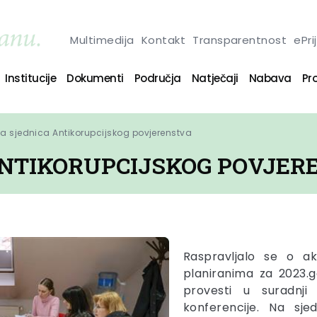
Multimedija
Kontakt
Transparentnost
ePri
Institucije
Dokumenti
Područja
Natječaji
Nabava
Pro
a sjednica Antikorupcijskog povjerenstva
ANTIKORUPCIJSKOG POVJER
Raspravljalo se o ak
planiranima za 2023.g
provesti u suradnj
konferencije. Na sje