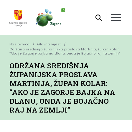
Naslovnica
Glavna vijest
Održana središnja županijska proslava Martinja, župan Kolar: 
“Ako je Zagorje bajka na dlanu, onda je Bojačno raj na zemlji”
ODRŽANA SREDIŠNJA
ŽUPANIJSKA PROSLAVA
MARTINJA, ŽUPAN KOLAR:
“AKO JE ZAGORJE BAJKA NA
DLANU, ONDA JE BOJAČNO
RAJ NA ZEMLJI”