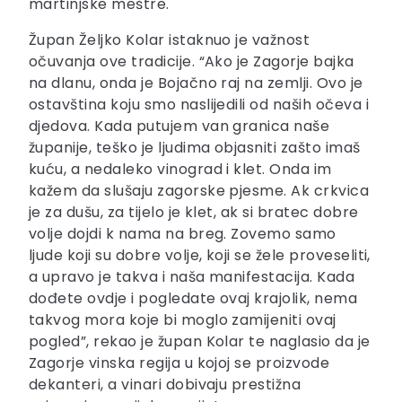
martinjske meštre.
Župan Željko Kolar istaknuo je važnost
očuvanja ove tradicije. “Ako je Zagorje bajka
na dlanu, onda je Bojačno raj na zemlji. Ovo je
ostavština koju smo naslijedili od naših očeva i
djedova. Kada putujem van granica naše
županije, teško je ljudima objasniti zašto imaš
kuću, a nedaleko vinograd i klet. Onda im
kažem da slušaju zagorske pjesme. Ak crkvica
je za dušu, za tijelo je klet, ak si bratec dobre
volje dojdi k nama na breg. Zovemo samo
ljude koji su dobre volje, koji se žele proveseliti,
a upravo je takva i naša manifestacija. Kada
dođete ovdje i pogledate ovaj krajolik, nema
takvog mora koje bi moglo zamijeniti ovaj
pogled”, rekao je župan Kolar te naglasio da je
Zagorje vinska regija u kojoj se proizvode
dekanteri, a vinari dobivaju prestižna