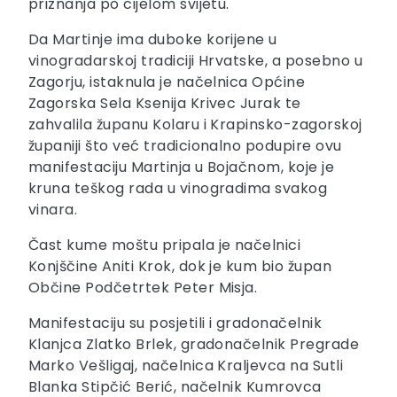
priznanja po cijelom svijetu.
Da Martinje ima duboke korijene u
vinogradarskoj tradiciji Hrvatske, a posebno u
Zagorju, istaknula je načelnica Općine
Zagorska Sela Ksenija Krivec Jurak te
zahvalila županu Kolaru i Krapinsko-zagorskoj
županiji što već tradicionalno podupire ovu
manifestaciju Martinja u Bojačnom, koje je
kruna teškog rada u vinogradima svakog
vinara.
Čast kume moštu pripala je načelnici
Konjščine Aniti Krok, dok je kum bio župan
Občine Podčetrtek Peter Misja.
Manifestaciju su posjetili i gradonačelnik
Klanjca Zlatko Brlek, gradonačelnik Pregrade
Marko Vešligaj, načelnica Kraljevca na Sutli
Blanka Stipčić Berić, načelnik Kumrovca