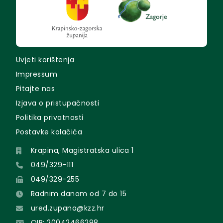
Uvjeti korištenja
Impressum
Pitajte nas
Izjava o pristupačnosti
Politika privatnosti
Postavke kolačića
Krapina, Magistratska ulica 1
049/329-111
049/329-255
Radnim danom od 7 do 15
ured.zupana@kzz.hr
OIB: 20042466298