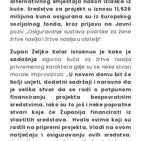
alternativnog smještaja nakon izlaska iz
kuće. Sredstva za projekt u iznosu 11,626
milijuna kuna osigurana su iz Europskog
socijalnog fonda, kroz prijavu na Javni
poziv „Osiguravanje sustava podrške za žene
žrtve nasilja i žrtve nasilja u obitelji“.
Župan
Željko
Kolar
istaknuo je kako je
sadašnja
sigurna kuća za žrtve nasilja
privremenog karaktera gdje su se neke stvari
morale improvizirati. „
U novom domu bit će
bolji uvjeti, dodatni sadržaji i naravno da
je velika stvar da se radi o potpunom
financiranju projekta bespovratnim
sredstvima, iako su to još i neke popratne
stvari koje će Županija financirati iz
vlastitih sredstava. Hvala svima koji su
radili na pripremi projekta, Vladi na ovom
natječaju i osiguravanju ovih sredstva.