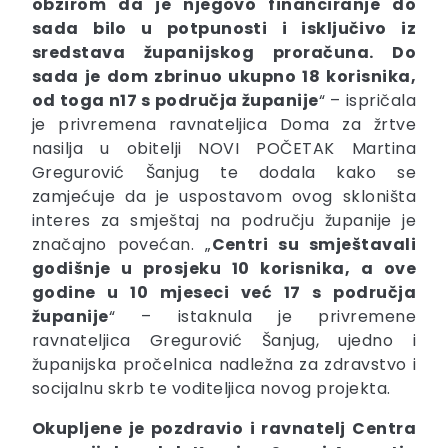
obzirom da je njegovo financiranje do
sada bilo u potpunosti i isključivo iz
sredstava županijskog proračuna. Do
sada je dom zbrinuo ukupno 18 korisnika,
od toga n17 s područja županije
“ – ispričala
je privremena ravnateljica Doma za žrtve
nasilja u obitelji NOVI POČETAK Martina
Gregurović Šanjug te dodala kako se
zamjećuje da je uspostavom ovog skloništa
interes za smještaj na području županije je
značajno povećan. „
Centri su smještavali
godišnje u prosjeku 10 korisnika, a ove
godine u 10 mjeseci već 17 s područja
županije
“ – istaknula je privremene
ravnateljica Gregurović Šanjug, ujedno i
županijska pročelnica nadležna za zdravstvo i
socijalnu skrb te voditeljica novog projekta.
Okupljene je pozdravio i ravnatelj Centra