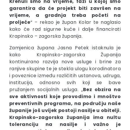
Krenuli smo na vrijeme, fazi u kojoj smo
garantira da će projekt biti završen na
vrijeme, a gradnja treba početi na
proljeće
“ – rekao je župan Kolar te naglasio
kako će rad sigurne kuće i dalje financirati
Krapinsko – zagorska županija.
Zamjenica župana Jasna Petek istaknula je
kako Krapinsko-zagorska Županija
kontinuirano razvija nove usluge i brine za
ranjive skupine te je stekla ulogu korodinatora
i poveznice između različitih ustanova, udruga,
institucija, odnosno svih koji se bave
pružanjem socijalnih usluga. „
Bez obzira na
sve aktivnosti koje provodimo i mnoštvo
preventivnih programa, na području naše
županije još uvijek postoji nasilje u obitelji.
Krapinsko-zagorska županija ima nultu
toleranciju na nasilje i važno je