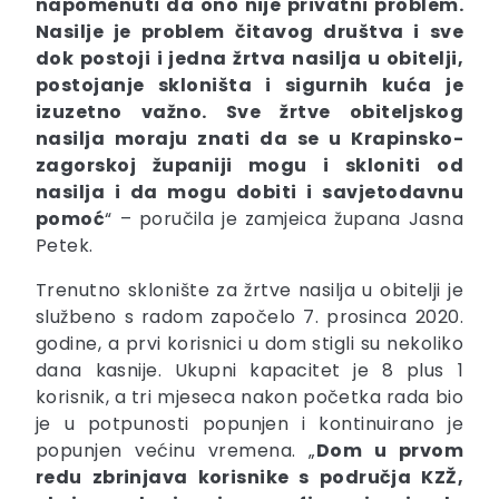
napomenuti da ono nije privatni problem.
Nasilje je problem čitavog društva i sve
dok postoji i jedna žrtva nasilja u obitelji,
postojanje skloništa i sigurnih kuća je
izuzetno važno. Sve žrtve obiteljskog
nasilja moraju znati da se u Krapinsko-
zagorskoj županiji mogu i skloniti od
nasilja i da mogu dobiti i savjetodavnu
pomoć
“ – poručila je zamjeica župana Jasna
Petek.
Trenutno sklonište za žrtve nasilja u obitelji je
službeno s radom započelo 7. prosinca 2020.
godine, a prvi korisnici u dom stigli su nekoliko
dana kasnije. Ukupni kapacitet je 8 plus 1
korisnik, a tri mjeseca nakon početka rada bio
je u potpunosti popunjen i kontinuirano je
popunjen većinu vremena. „
Dom u prvom
redu zbrinjava korisnike s područja KZŽ,