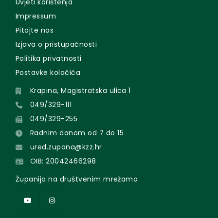
Uvjeti korištenja
Impressum
Pitajte nas
Izjava o pristupačnosti
Politika privatnosti
Postavke kolačića
Krapina, Magistratska ulica 1
049/329-111
049/329-255
Radnim danom od 7 do 15
ured.zupana@kzz.hr
OIB: 20042466298
Županija na društvenim mrežama