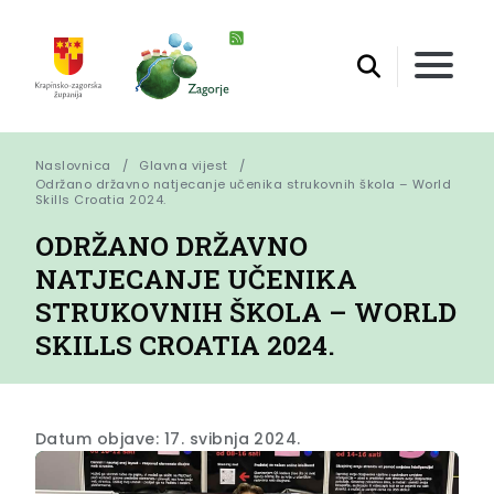
Naslovnica
Glavna vijest
Održano državno natjecanje učenika strukovnih škola – World 
Skills Croatia 2024.
ODRŽANO DRŽAVNO
NATJECANJE UČENIKA
STRUKOVNIH ŠKOLA – WORLD
SKILLS CROATIA 2024.
Datum objave: 17. svibnja 2024.