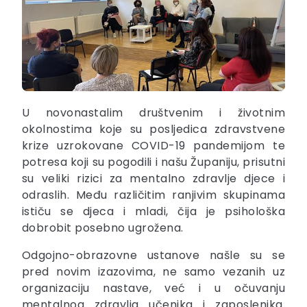
U novonastalim društvenim i životnim
okolnostima koje su posljedica zdravstvene
krize uzrokovane COVID-19 pandemijom te
potresa koji su pogodili i našu Županiju, prisutni
su veliki rizici za mentalno zdravlje djece i
odraslih. Među različitim ranjivim skupinama
ističu se djeca i mladi, čija je psihološka
dobrobit posebno ugrožena.
Odgojno-obrazovne ustanove našle su se
pred novim izazovima, ne samo vezanih uz
organizaciju nastave, već i u očuvanju
mentalnog zdravlja učenika i zaposlenika.