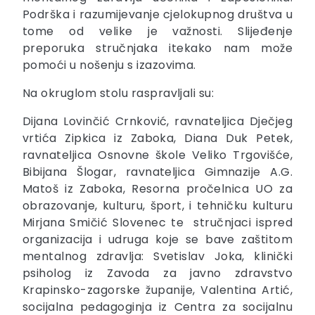
Podrška i razumijevanje cjelokupnog društva u
tome od velike je važnosti. Slijeđenje
preporuka stručnjaka itekako nam može
pomoći u nošenju s izazovima.
Na okruglom stolu raspravljali su:
Dijana Lovinčić Crnković, ravnateljica Dječjeg
vrtića Zipkica iz Zaboka, Diana Duk Petek,
ravnateljica Osnovne škole Veliko Trgovišće,
Bibijana Šlogar, ravnateljica Gimnazije A.G.
Matoš iz Zaboka, Resorna pročelnica UO za
obrazovanje, kulturu, šport, i tehničku kulturu
Mirjana Smičić Slovenec te stručnjaci ispred
organizacija i udruga koje se bave zaštitom
mentalnog zdravlja: Svetislav Joka, klinički
psiholog iz Zavoda za javno zdravstvo
Krapinsko-zagorske županije, Valentina Artić,
socijalna pedagoginja iz Centra za socijalnu