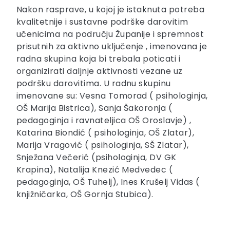
Nakon rasprave, u kojoj je istaknuta potreba
kvalitetnije i sustavne podrške darovitim
učenicima na području Županije i spremnost
prisutnih za aktivno uključenje , imenovana je
radna skupina koja bi trebala poticati i
organizirati daljnje aktivnosti vezane uz
podršku darovitima. U radnu skupinu
imenovane su: Vesna Tomorad ( psihologinja,
OŠ Marija Bistrica), Sanja Šakoronja (
pedagoginja i ravnateljica OŠ Oroslavje) ,
Katarina Biondić ( psihologinja, OŠ Zlatar),
Marija Vragović ( psihologinja, SŠ Zlatar),
Snježana Večerić (psihologinja, DV GK
Krapina), Natalija Knezić Medvedec (
pedagoginja, OŠ Tuhelj), Ines Krušelj Vidas (
knjižničarka, OŠ Gornja Stubica).