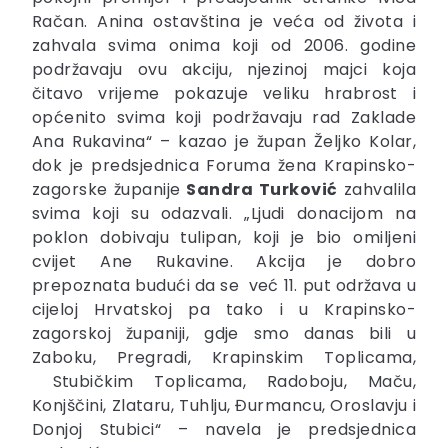
Račan. Anina ostavština je veća od života i
zahvala svima onima koji od 2006. godine
podržavaju ovu akciju, njezinoj majci koja
čitavo vrijeme pokazuje veliku hrabrost i
općenito svima koji podržavaju rad Zaklade
Ana Rukavina“ – kazao je župan Željko Kolar,
dok je predsjednica Foruma žena Krapinsko-
zagorske županije
Sandra
Turković
zahvalila
svima koji su odazvali. „Ljudi donacijom na
poklon dobivaju tulipan, koji je bio omiljeni
cvijet Ane Rukavine. Akcija je dobro
prepoznata budući da se već 11. put održava u
cijeloj Hrvatskoj pa tako i u Krapinsko-
zagorskoj županiji, gdje smo danas bili u
Zaboku, Pregradi, Krapinskim Toplicama,
Stubičkim Toplicama, Radoboju, Maču,
Konjščini, Zlataru, Tuhlju, Đurmancu, Oroslavju i
Donjoj Stubici“ – navela je predsjednica