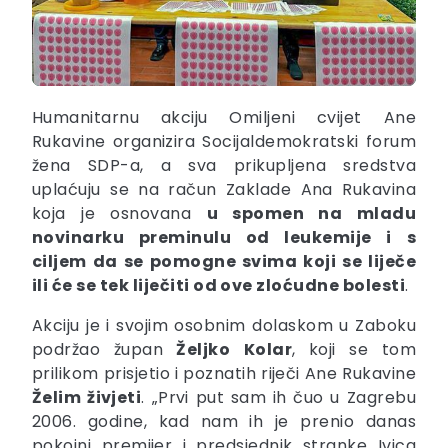
Humanitarnu akciju Omiljeni cvijet Ane
Rukavine organizira Socijaldemokratski forum
žena SDP-a, a sva prikupljena sredstva
uplaćuju se na račun Zaklade Ana Rukavina
koja je osnovana
u spomen na mladu
novinarku preminulu od leukemije i s
ciljem da se pomogne svima koji se liječe
ili će se tek liječiti od ove zloćudne bolesti
.
Akciju je i svojim osobnim dolaskom u Zaboku
podržao župan
Željko
Kolar
, koji se tom
prilikom prisjetio i poznatih riječi Ane Rukavine
Želim živjeti
. „Prvi put sam ih čuo u Zagrebu
2006. godine, kad nam ih je prenio danas
pokojni premijer i predsjednik stranke Ivica