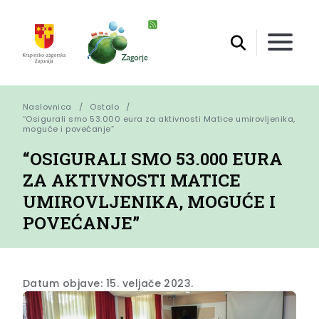
Naslovnica
Ostalo
“Osigurali smo 53.000 eura za aktivnosti Matice umirovljenika, 
moguće i povećanje”
“OSIGURALI SMO 53.000 EURA
ZA AKTIVNOSTI MATICE
UMIROVLJENIKA, MOGUĆE I
POVEĆANJE”
Datum objave: 15. veljače 2023.