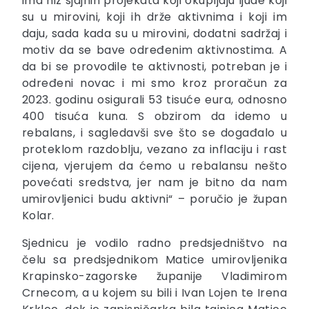
ima niz sjajnih projekata koji okupljaju ljude koji
su u mirovini, koji ih drže aktivnima i koji im
daju, sada kada su u mirovini, dodatni sadržaj i
motiv da se bave određenim aktivnostima. A
da bi se provodile te aktivnosti, potreban je i
određeni novac i mi smo kroz proračun za
2023. godinu osigurali 53 tisuće eura, odnosno
400 tisuća kuna. S obzirom da idemo u
rebalans, i sagledavši sve što se događalo u
proteklom razdoblju, vezano za inflaciju i rast
cijena, vjerujem da ćemo u rebalansu nešto
povećati sredstva, jer nam je bitno da nam
umirovljenici budu aktivni“ – poručio je župan
Kolar.
Sjednicu je vodilo radno predsjedništvo na
čelu sa predsjednikom Matice umirovljenika
Krapinsko-zagorske županije Vladimirom
Crnecom, a u kojem su bili i Ivan Lojen te Irena