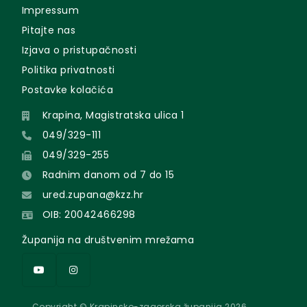
Impressum
Pitajte nas
Izjava o pristupačnosti
Politika privatnosti
Postavke kolačića
Krapina, Magistratska ulica 1
049/329-111
049/329-255
Radnim danom od 7 do 15
ured.zupana@kzz.hr
OIB: 20042466298
Županija na društvenim mrežama
Copyright © Krapinsko-zagorska županija 2026.