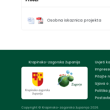
Osobna iskaznica projekta
Krapinsko-zagorska županija
Uvjeti k
Impres
Pitajte 
Izjava o
Politika
Postavk
Copyright © Krapinsko-zagorska županija 2026.