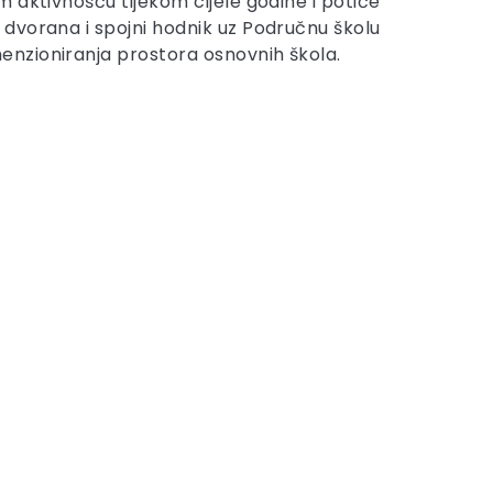
 aktivnošću tijekom cijele godine i potiče
 dvorana i spojni hodnik uz Područnu školu
enzioniranja prostora osnovnih škola.