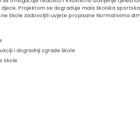
se omogućuje redovito i kvalitetno bavljenje tjelesnom
d djece. Projektom se dograđuje mala školska sportska
e škole zadovoljiti uvjete propisane Normativima dim
e
ciji i dogradnji zgrade škole
e škole