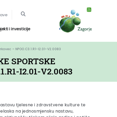
jave
jekti i investicije
rkovec – NPOO.C3.1.R1-I2.01-V2.0083
KE SPORTSKE
R1-I2.01-V2.0083
stavu tjelesne i zdravstvene kulture te
prelaska na jednosmjensku nastavu,