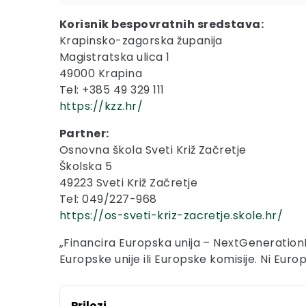
Korisnik bespovratnih sredstava:
Krapinsko-zagorska županija
Magistratska ulica 1
49000 Krapina
Tel: +385 49 329 111
https://kzz.hr/
Partner:
Osnovna škola Sveti Križ Začretje
Školska 5
49223 Sveti Križ Začretje
Tel: 049/227-968
https://os-sveti-kriz-zacretje.skole.hr/
„Financira Europska unija – NextGenerationE
Europske unije ili Europske komisije. Ni Eur
Prilozi