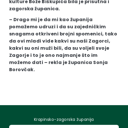
kulture Bože Biškupića bila je prisutna i
zagorska županica.
– Drago mi je da mi kao županija
pomažemo udruzi i da su zajedničkim
snagama otkriveni brojni spomenici, tako
da ovi mladi vide kakvi su naši Zagorci,
kakvi su oni muži bili, da su voljeli svoje
Zagorje i to je ono najmanje što im
možemo dati – rekla je županica Sonja
Borovčak.
Krapinsko-zagorska županija