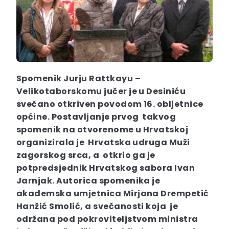
Spomenik Jurju Rattkayu –
Velikotaborskomu j
učer je u Desiniću
svečano otkriven povodom 16. obljetnice
općine. Postavljanje prvog takvog
spomenik na otvorenome u Hrvatskoj
organizirala je Hrvatska udruga Muži
zagorskog srca, a otkrio ga je
potpredsjednik Hrvatskog sabora Ivan
Jarnjak. Autorica spomenika je
akademska umjetnica Mirjana Drempetić
Hanžić Smolić, a svečanosti koja je
održana pod pokroviteljstvom ministra