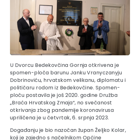
U Dvorcu Bedekovčina Gornja otkrivena je
spomen-ploča barunu Janku Vranyczanyju
Dobrinoviću, hrvatskom velikanu, diplomatu i
političaru rodom iz Bedekovčine. Spomen-
ploču postavila je još 2020. godine Družba
„Braća Hrvatskog Zmaja“, no svečanost
otkrivanja zbog pandemije koronavirusa
upriličena je u četvrtak, 6. srpnja 2023.
Događanju je bio nazočan župan Željko Kolar,
koji je zajedno s načelnikom Općine