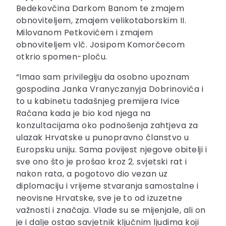
Bedekovčina Darkom Banom te zmajem
obnoviteljem, zmajem velikotaborskim II.
Milovanom Petkovićem i zmajem
obnoviteljem vlč. Josipom Komorčecom
otkrio spomen-ploču.
“Imao sam privilegiju da osobno upoznam
gospodina Janka Vranyczanyja Dobrinovića i
to u kabinetu tadašnjeg premijera Ivice
Račana kada je bio kod njega na
konzultacijama oko podnošenja zahtjeva za
ulazak Hrvatske u punopravno članstvo u
Europsku uniju. Sama povijest njegove obitelji i
sve ono što je prošao kroz 2. svjetski rat i
nakon rata, a pogotovo dio vezan uz
diplomaciju i vrijeme stvaranja samostalne i
neovisne Hrvatske, sve je to od izuzetne
važnosti i značaja. Vlade su se mijenjale, ali on
je i dalje ostao savjetnik ključnim ljudima koji