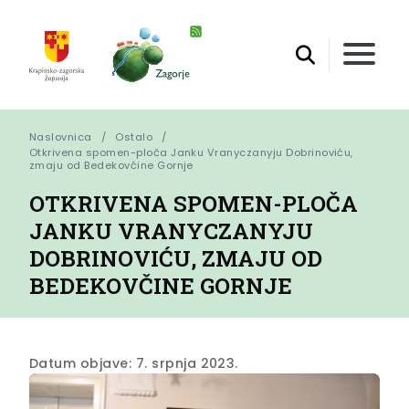
Naslovnica
Ostalo
Otkrivena spomen-ploča Janku Vranyczanyju Dobrinoviću, 
zmaju od Bedekovčine Gornje
OTKRIVENA SPOMEN-PLOČA
JANKU VRANYCZANYJU
DOBRINOVIĆU, ZMAJU OD
BEDEKOVČINE GORNJE
Datum objave: 7. srpnja 2023.