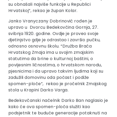
su obnašali najviše funkcije u Republici
Hrvatskoj”, rekao je župan Kolar.
Janko Vranyczany Dobrinović rođen je
upravo u Dvorcu Bedekovčina Gornja, 27.
svibnja 1920. godine. Ovdje je proveo svoje
djetinjstvo gdje je odrastao i završio pučku,
odnosno osnovnu školu. “Družba Braća
Hrvatskog Zmaja ima u svojim zmajskim
statutima da brine o kulturnoj baštini, o
povijesnim ličnostima, o hrvatskom narodu,
pjesnicima i da upravo takvim ljudima koji su
zadužili domovinu oda počast i podiže
spomen-ploče”, rekao je pročelnik Zmajskog
stola u Krapini Darko Varga.
Bedekovčanski načelnik Darko Ban naglasio je
kako će ova spomen-ploča služiti kao
podsjetnik te buduće generacije potaknuti na