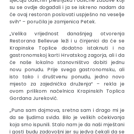
sjećaju odličnih plesnjaka i odlične zabave koji
su se ovdje događali i ja se iskreno nadam da
će ovaj restoran poslovati uspješno na veselje
svih“ – poručila je zamjenica Petek.
„Velika vrijednost današnjeg otvorenja
Restorana Bellevue leži i u činjenici da će se
Krapinske Toplice dodatno istaknuti i na
gastronomskoj karti Hrvatskog zagorja, ali i da
će naše lokalno stanovništvo dobiti jednu
novu ponudu. Prije svega gastronomsku, ali
isto tako i društvenu ponudu, jedno novo
mjesto za zajednička druženja“ – rekla je
ovom prilikom načelnica Krapinskih Toplica
Gordana Jureković.
„Puna sam dojmova, sretna sam i drago mi je
da se ljudima sviđa. Bilo je velikih očekivanja
koja smo ispunili. Stalo nam je da naši mještani
i gosti budu zadovoljni jer su jedva čekali da se