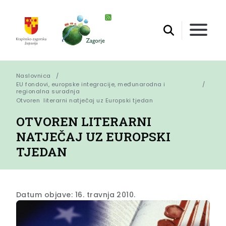
Naslovnica
EU fondovi, europske integracije, međunarodna i
regionalna suradnja
Otvoren  literarni natječaj uz Europski tjedan
OTVOREN LITERARNI
NATJEČAJ UZ EUROPSKI
TJEDAN
Datum objave: 16. travnja 2010.