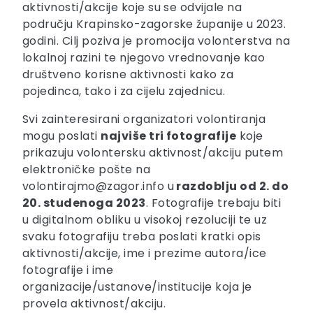
aktivnosti/akcije koje su se odvijale na
području Krapinsko-zagorske županije u 2023.
godini. Cilj poziva je promocija volonterstva na
lokalnoj razini te njegovo vrednovanje kao
društveno korisne aktivnosti kako za
pojedinca, tako i za cijelu zajednicu.
Svi zainteresirani organizatori volontiranja
mogu poslati
najviše tri fotografije
koje
prikazuju volontersku aktivnost/akciju putem
elektroničke pošte na
volontirajmo@zagor.info u
razdoblju od 2. do
20. studenoga 2023
. Fotografije trebaju biti
u digitalnom obliku u visokoj rezoluciji te uz
svaku fotografiju treba poslati kratki opis
aktivnosti/akcije, ime i prezime autora/ice
fotografije i ime
organizacije/ustanove/institucije koja je
provela aktivnost/akciju.