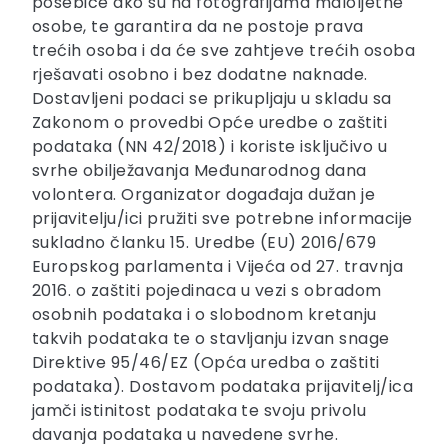
posebice ako su na fotografijama maloljetne
osobe, te garantira da ne postoje prava
trećih osoba i da će sve zahtjeve trećih osoba
rješavati osobno i bez dodatne naknade.
Dostavljeni podaci se prikupljaju u skladu sa
Zakonom o provedbi Opće uredbe o zaštiti
podataka (NN 42/2018) i koriste isključivo u
svrhe obilježavanja Međunarodnog dana
volontera. Organizator događaja dužan je
prijavitelju/ici pružiti sve potrebne informacije
sukladno članku 15. Uredbe (EU) 2016/679
Europskog parlamenta i Vijeća od 27. travnja
2016. o zaštiti pojedinaca u vezi s obradom
osobnih podataka i o slobodnom kretanju
takvih podataka te o stavljanju izvan snage
Direktive 95/46/EZ (Opća uredba o zaštiti
podataka). Dostavom podataka prijavitelj/ica
jamči istinitost podataka te svoju privolu
davanja podataka u navedene svrhe.