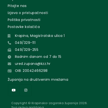
Pitajte nas
Izjava o pristupačnosti
Politika privatnosti
Postavke kolačića
Krapina, Magistratska ulica 1
049/329-111
049/329-255
Radnim danom od 7 do 15
ured.zupana@kzz.hr
OIB: 20042466298
Županija na društvenim mrežama
Copyright © Krapinsko-zagorska županija 2026.
Sva prava pridržana.