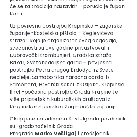
će se ta tradicija nastaviti” – poručio je župan
Kolar.
Uz povijesnu postrojbu Krapinsko – zagorske
županije “Kostelska pištola – Keglevićeva
straža”, koja je organizator ovog događaja,
svečanosti su ove godine prisustvovali i
Dubrovački trombunjeri, Gradska straža
Bakar, Svetonedeljska garda – povijesna
postrojbu Petra drugog Erdödya iz Svete
Nedjelje, Samoborska narodna garda iz
Samobora, Hrvatski sokol iz Osijeka, Krapinski
Ilirci -počasna postrojba Grada Krapine te
više prijateljskih kuburaškših društava iz
Krapinsko-zagorske i Zagrebačke županije.
Okupljene na zidinama Kostelgrada pozdravili
su i gradonačelnik Grada
Pregrade
Marko
Vešligaj
i predsjednik