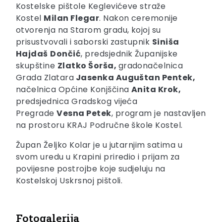
Kostelske pištole Keglevićeve straže
Kostel
Milan Flegar
. Nakon ceremonije
otvorenja na Starom gradu, kojoj su
prisustvovali i saborski zastupnik
Siniša
Hajdaš
Dončić
, predsjednik Županijske
skupštine
Zlatko Šorša,
gradonačelnica
Grada Zlatara
Jasenka Auguštan Pentek,
načelnica Općine Konjščina
Anita Krok
,
predsjednica Gradskog vijeća
Pregrade
Vesna Petek
, program je nastavljen
na prostoru KRAJ Područne škole Kostel.
Župan Željko Kolar je u jutarnjim satima u
svom uredu u Krapini priredio i prijam za
povijesne postrojbe koje sudjeluju na
Kostelskoj Uskrsnoj pištoli.
Fotogalerija