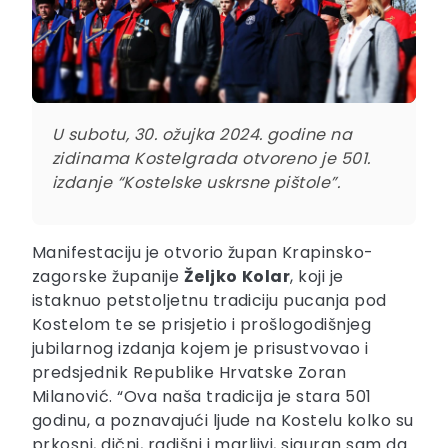
U subotu, 30. ožujka 2024. godine na
zidinama Kostelgrada otvoreno je 501.
izdanje “Kostelske uskrsne pištole”.
Manifestaciju je otvorio župan Krapinsko-
zagorske županije
Željko
Kolar
, koji je
istaknuo petstoljetnu tradiciju pucanja pod
Kostelom te se prisjetio i prošlogodišnjeg
jubilarnog izdanja kojem je prisustvovao i
predsjednik Republike Hrvatske Zoran
Milanović. “Ova naša tradicija je stara 501
godinu, a poznavajući ljude na Kostelu kolko su
prkosni, dični, radišni i marljivi, siguran sam da