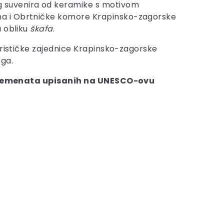
og suvenira od keramike s motivom
ina i Obrtničke komore Krapinsko-zagorske
 obliku
škafa
.
urističke zajednice Krapinsko-zagorske
rga.
h elemenata upisanih na UNESCO-ovu