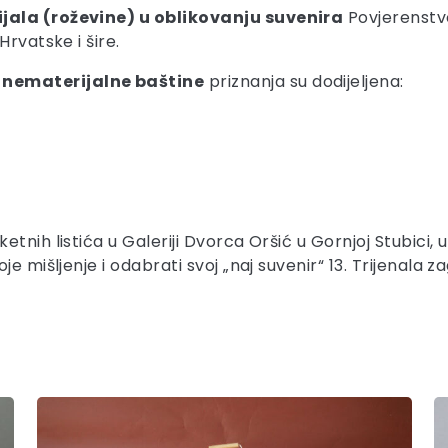
ijala (roževine) u oblikovanju suvenira
Povjerenstvo
rvatske i šire.
 nematerijalne baštine
priznanja su dodijeljena:
nih listića u Galeriji Dvorca Oršić u Gornjoj Stubici, u
e mišljenje i odabrati svoj „naj suvenir“ 13. Trijenala 