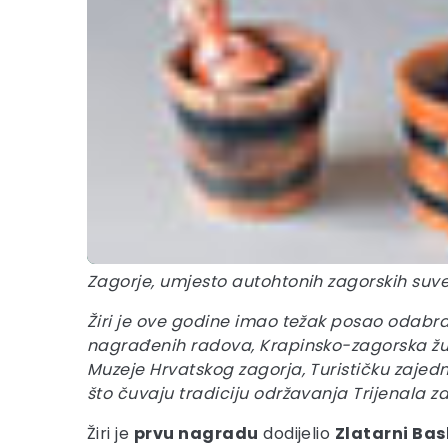
Zagorje, umjesto autohtonih zagorskih suve
Žiri je ove godine imao težak posao odabrati
nagrađenih radova, Krapinsko-zagorska župan
Muzeje Hrvatskog zagorja, Turističku zajed
što čuvaju tradiciju održavanja Trijenala z
Žiri je
prvu nagradu
dodijelio
Zlatarni Ba