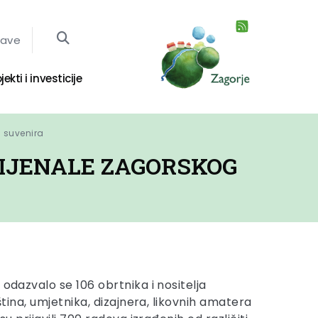
jave
jekti i investicije
g suvenira
RIJENALE ZAGORSKOG
 odazvalo se 106 obrtnika i nositelja
eština, umjetnika, dizajnera, likovnih amatera