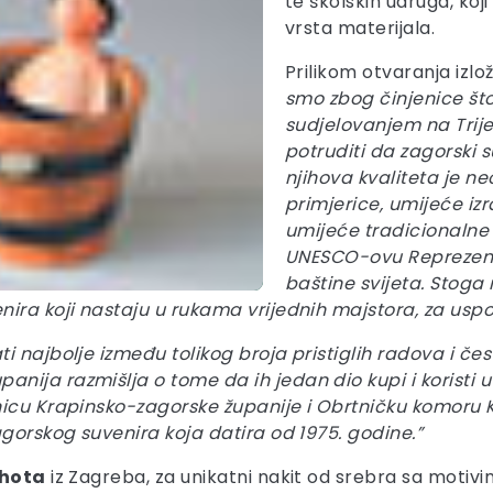
te školskih udruga, koji
vrsta materijala.
Prilikom otvaranja izlo
smo zbog činjenice što 
sudjelovanjem na Trij
potruditi da zagorski s
njihova kvaliteta je ne
primjerice, umijeće izra
umijeće tradicionalne
UNESCO-ovu Reprezenta
baštine svijeta. Stoga 
nira koji nastaju u rukama vrijednih majstora, za uspo
 najbolje između tolikog broja pristiglih radova i čest
ija razmišlja o tome da ih jedan dio kupi i koristi u 
nicu Krapinsko-zagorske županije i Obrtničku komoru K
agorskog suvenira koja datira od 1975. godine.”
shota
iz Zagreba, za unikatni nakit od srebra sa motivima