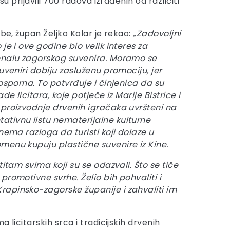
 su prijavili 700 radova izrađenih od različiti
žbe, župan Željko Kolar je rekao:
„Zadovoljni
je i ove godine bio velik interes za
enalu zagorskog suvenira. Moramo se
uveniri dobiju zasluženu promociju, jer
osporna. To potvrđuje i činjenica da su
de licitara, koje potječe iz Marije Bistrice i
 proizvodnje drvenih igračaka uvršteni na
tivnu listu nematerijalne kulturne
nema razloga da turisti koji dolaze u
menu kupuju plastične suvenire iz Kine.
itam svima koji su se odazvali. Što se tiče
promotivne svrhe. Želio bih pohvaliti i
rapinsko-zagorske županije i zahvaliti im
 licitarskih srca i tradicijskih drvenih