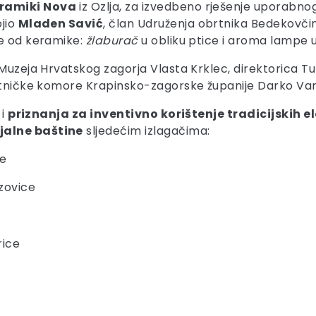
ramiki Nova
iz Ozlja, za izvedbeno rješenje uporabn
jio
Mladen Savić
, član Udruženja obrtnika Bedekovč
re od keramike:
žlaburač
u obliku ptice i aroma lampe u
 Muzeja Hrvatskog zagorja Vlasta Krklec, direktorica T
brtničke komore Krapinsko-zagorske županije Darko Va
 i
priznanja za inventivno korištenje tradicijski
jalne baštine
sljedećim izlagačima:
ce
zovice
rice