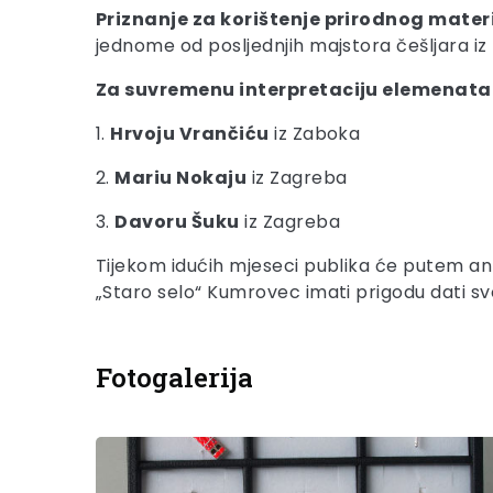
Priznanje za korištenje prirodnog mater
jednome od posljednjih majstora češljara iz H
Za suvremenu interpretaciju elemenata
1.
Hrvoju Vrančiću
iz Zaboka
2.
Mariu Nokaju
iz Zagreba
3.
Davoru Šuku
iz Zagreba
Tijekom idućih mjeseci publika će putem anket
„Staro selo“ Kumrovec imati prigodu dati svoj
Fotogalerija