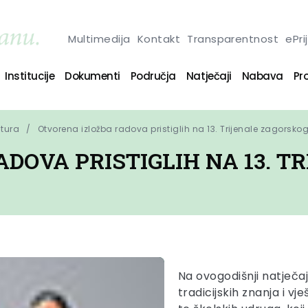
Multimedija
Kontakt
Transparentnost
ePri
Institucije
Dokumenti
Područja
Natječaji
Nabava
Pro
ltura
Otvorena izložba radova pristiglih na 13. Trijenale zagorsko
DOVA PRISTIGLIH NA 13. T
Na ovogodišnji natječaj
tradicijskih znanja i vj