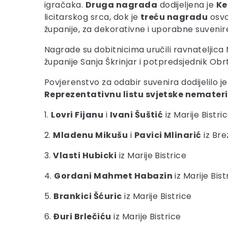
igračaka.
Druga nagrada
dodijeljena je
Ke
licitarskog srca, dok je
treću nagradu
osvo
županije, za dekorativne i uporabne suveni
Nagrade su dobitnicima uručili ravnateljica
županije Sanja Škrinjar i potpredsjednik O
Povjerenstvo za odabir suvenira dodijelilo je
Reprezentativnu listu svjetske nemateri
1.
Lovri Fijanu
i
Ivani Šuštić
iz Marije Bistri
2.
Mladenu Mikušu
i
Pavici Mlinarić
iz Bre
3.
Vlasti Hubicki
iz Marije Bistrice
4.
Gordani Mahmet Habazin
iz Marije Bist
5.
Brankici Šćuric
iz Marije Bistrice
6.
Đuri Brlečiću
iz Marije Bistrice