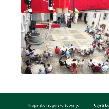
Krapinsko-zagorska županija
Uvjeti k