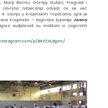
 Mariji Bistrici, Gornjoj Stubici, Pregradi i
a završna natjecanja odvijat će se već
o 4. srpnja u Krapinskim Toplicama. Igre je
pana Krapinsko – zagorske županije
Jasna
igara sudjelovali su mališani iz zagorskih
//instagram.com/p/BkPZHLdgInc/