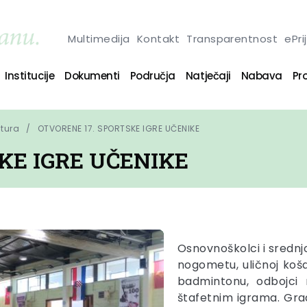
Multimedija
Kontakt
Transparentnost
ePri
Institucije
Dokumenti
Područja
Natječaji
Nabava
Pro
ltura
OTVORENE 17. SPORTSKE IGRE UČENIKE
KE IGRE UČENIKE
Osnovnoškolci i srednj
nogometu, uličnoj koša
badmintonu, odbojci n
štafetnim igrama. Grad