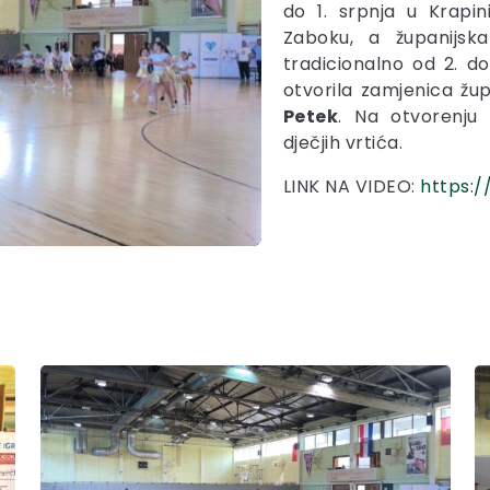
do 1. srpnja u Krapini,
Zaboku, a županijsk
tradicionalno od 2. d
otvorila zamjenica žu
Petek
. Na otvorenju 
dječjih vrtića.
LINK NA VIDEO:
https: