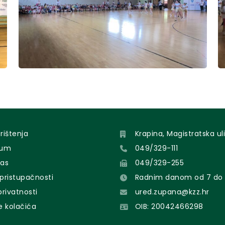
orištenja
Krapina, Magistratska uli
sum
049/329-111
nas
049/329-255
 pristupačnosti
Radnim danom od 7 do 
 privatnosti
ured.zupana@kzz.hr
e kolačića
OIB: 20042466298