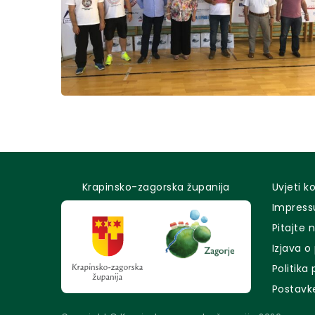
Krapinsko-zagorska županija
Uvjeti k
Impres
Pitajte 
Izjava o
Politika
Postavk