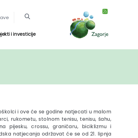
jave
jekti i investicije
oškolci i ove će se godine natjecati u malom
rci, rukometu, stolnom tenisu, tenisu, šahu,
a pijesku, crossu, graničaru, biciklizmu i
ska natjecanja održavat će se od 21. lipnja