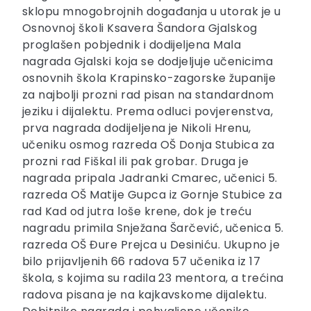
sklopu mnogobrojnih događanja u utorak je u
Osnovnoj školi Ksavera Šandora Gjalskog
proglašen pobjednik i dodijeljena Mala
nagrada Gjalski koja se dodjeljuje učenicima
osnovnih škola Krapinsko-zagorske županije
za najbolji prozni rad pisan na standardnom
jeziku i dijalektu. Prema odluci povjerenstva,
prva nagrada dodijeljena je Nikoli Hrenu,
učeniku osmog razreda OŠ Donja Stubica za
prozni rad Fiškal ili pak grobar. Druga je
nagrada pripala Jadranki Cmarec, učenici 5.
razreda OŠ Matije Gupca iz Gornje Stubice za
rad Kad od jutra loše krene, dok je treću
nagradu primila Snježana Šarčević, učenica 5.
razreda OŠ Đure Prejca u Desiniću. Ukupno je
bilo prijavljenih 66 radova 57 učenika iz 17
škola, s kojima su radila 23 mentora, a trećina
radova pisana je na kajkavskome dijalektu.