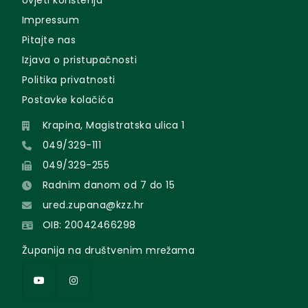
Uvjeti korištenja
Impressum
Pitajte nas
Izjava o pristupačnosti
Politika privatnosti
Postavke kolačića
Krapina, Magistratska ulica 1
049/329-111
049/329-255
Radnim danom od 7 do 15
ured.zupana@kzz.hr
OIB: 20042466298
Županija na društvenim mrežama