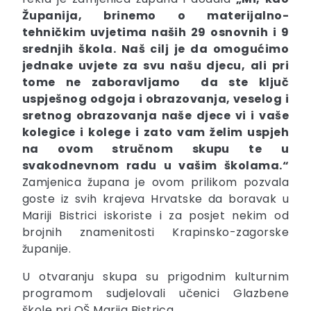
Županija, brinemo o materijalno-
tehničkim uvjetima naših 29 osnovnih i 9
srednjih škola. Naš cilj je da omogućimo
jednake uvjete za svu našu djecu, ali pri
tome ne zaboravljamo da ste ključ
uspješnog odgoja i obrazovanja, veselog i
sretnog obrazovanja naše djece vi i vaše
kolegice i kolege i zato vam želim uspjeh
na ovom stručnom skupu te u
svakodnevnom radu u vašim školama.“
Zamjenica župana je ovom prilikom pozvala
goste iz svih krajeva Hrvatske da boravak u
Mariji Bistrici iskoriste i za posjet nekim od
brojnih znamenitosti Krapinsko-zagorske
županije.
U otvaranju skupa su prigodnim kulturnim
programom sudjelovali učenici Glazbene
škole pri OŠ Marija Bistrica.