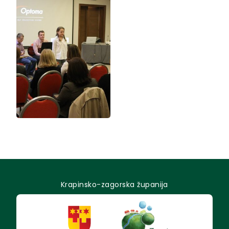
Krapinsko-zagorska županija