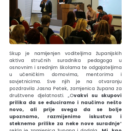
Skup je namijenjen voditeljima županijskih
aktiva stručnih suradnika pedagoga u
osnovnim i srednjim školama te odgajateljima
u učeničkim domovima, mentorima i
savjetnicima. Sve njih je na otvaranju
pozdravila Jasna Petek, zamjenica župana za
društvene djelatnosti. „O
vakvi su skupovi
prilika da se educiramo i naučimo nešto
novo, ali prije svega da se bolje
upoznamo, razmijenimo iskustva i
steknemo prilike za neke nove suradnje
“
rekla je zamjenica župana i dodala
„Mi, kao