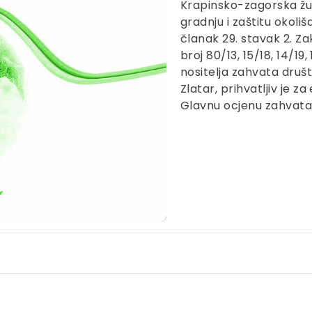
Krapinsko-zagorska žup
gradnju i zaštitu okoli
članak 29. stavak 2. Za
broj 80/13, 15/18, 14/19,
nositelja zahvata druš
Zlatar, prihvatljiv je 
Glavnu ocjenu zahvata