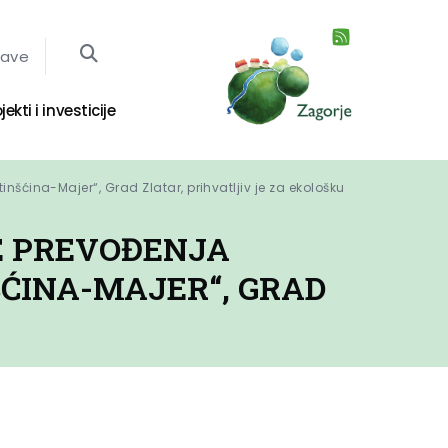
jave
jekti i investicije
šćina-Majer“, Grad Zlatar, prihvatljiv je za ekološku 
E PREVOĐENJA
ĆINA-MAJER“, GRAD