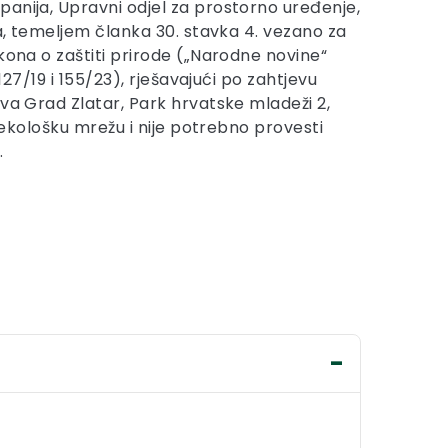
anija, Upravni odjel za prostorno uređenje,
ša, temeljem članka 30. stavka 4. vezano za
kona o zaštiti prirode („Narodne novine“
 127/19 i 155/23), rješavajući po zahtjevu
tva Grad Zlatar, Park hrvatske mladeži 2,
za ekološku mrežu i nije potrebno provesti
.