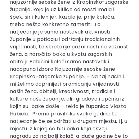
najuzornije seoske žene iz Krapinsko-zagorske
županije, koja je uz kiflice od masti imala i
špek, sir i kulen jer, kazala je, prije kolača,
treba nešto konkretno zameziti. To
natjecanje je samo nastavak aktivnosti
Županije u poticaju i održanju tradicionalnih
vrijednosti, te skretanje pozornosti na važnost
žena, a naročito baka u životu zagorskih
obitelji. Babičini kolači samo nastavak i
nadopuna izbora Najuzornije seoske žene
Krapinsko-zagorske županije. – Na taj način i
mi želimo doprinijeti promicanju vrijednosti
naših žena, obitelji, kreativnosti, tradicije i
kulture naše županije, ali i gradova i općina iz
kojih su bake došle – rekla je županica Vlasta
Hubicki. Prema pravilniku svake godine to
natjecanje će se održati u drugom mjestu, tj. u
mjestu iz kojeg će biti baka koja osvoji
nagradu za najbolji kolač, a iduće godine će to