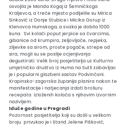
osvojila je Manda Kogaj iz Šemničkoga
Kraljevca, a treće mjesto podijelile su Mirica
Sinković iz Donje Stubice i Micika Gorup iz
Klenovca Humskoga, a svaka je dobila 1000
kuna. Svi kolači poput jerpice sa čvarcima,
gibanice od krumpira, zeljovljače, repjeka,
zlijevke sa sirom, proste pogače, strepe od
sira, mogli su se poslije ocjenjivanja
degustirati. Velik broj posjetitelja uz Kulturno
umjetničko društvo iz Huma na Sutli zabavljao
je i popularni glazbeni sastav Podvinčani.
Krapinsko-zagorska županija planira nakon te
manifestacije i natjecanja izdati brošuru
recepata izloženih kolača s njihovim izvornim
nazivljem.
Iduće godine u Pregradi
Pozornost posjetitelja koji su došli u velikom
broju privukao je i štand Jelene Pišković,