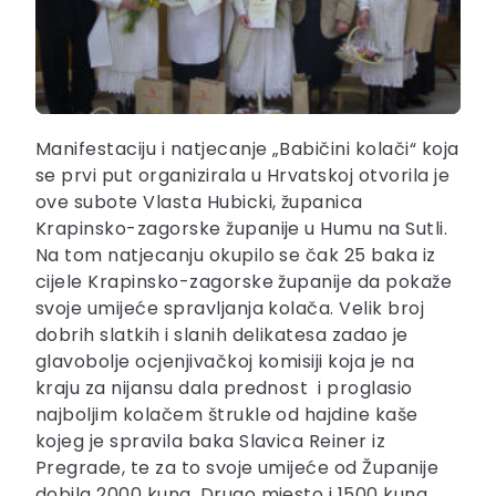
Manifestaciju i natjecanje „Babičini kolači“ koja
se prvi put organizirala u Hrvatskoj otvorila je
ove subote Vlasta Hubicki, županica
Krapinsko-zagorske županije u Humu na Sutli.
Na tom natjecanju okupilo se čak 25 baka iz
cijele Krapinsko-zagorske županije da pokaže
svoje umijeće spravljanja kolača. Velik broj
dobrih slatkih i slanih delikatesa zadao je
glavobolje ocjenjivačkoj komisiji koja je na
kraju za nijansu dala prednost i proglasio
najboljim kolačem štrukle od hajdine kaše
kojeg je spravila baka Slavica Reiner iz
Pregrade, te za to svoje umijeće od Županije
dobila 2000 kuna. Drugo mjesto i 1500 kuna