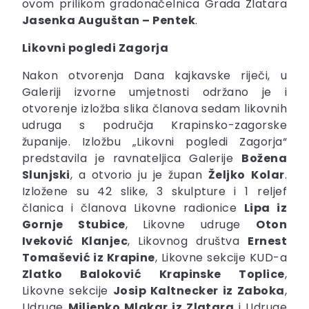
ovom prilikom gradonačelnica Grada Zlatara
Jasenka Auguštan – Pentek
.
Likovni pogledi Zagorja
Nakon otvorenja Dana kajkavske riječi, u
Galeriji izvorne umjetnosti održano je i
otvorenje izložba slika članova sedam likovnih
udruga s područja Krapinsko-zagorske
županije. Izložbu „Likovni pogledi Zagorja“
predstavila je ravnateljica Galerije
Božena
Slunjski
, a otvorio ju je župan
Željko
Kolar
.
Izložene su 42 slike, 3 skulpture i 1 reljef
članica i članova Likovne radionice
Lipa iz
Gornje Stubice
, Likovne udruge
Oton
Iveković Klanjec
, Likovnog društva
Ernest
Tomašević iz Krapine
, Likovne sekcije KUD-a
Zlatko Baloković Krapinske Toplice
,
Likovne sekcije
Josip Kaltnecker iz Zaboka
,
Udruge
Miljenko Mlakar iz Zlatara
i Udruge