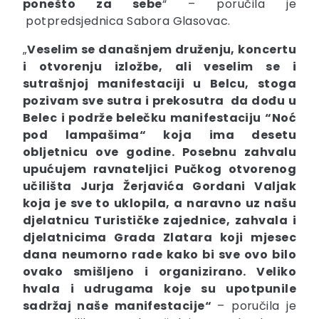
ponešto za sebe
“ – poručila je
potpredsjednica Sabora Glasovac.
„
Veselim se današnjem druženju, koncertu
i otvorenju izložbe, ali veselim se i
sutrašnjoj manifestaciji u Belcu, stoga
pozivam sve sutra i prekosutra da dođu u
Belec i podrže belečku manifestaciju “Noć
pod lampašima“ koja ima desetu
obljetnicu ove godine. Posebnu zahvalu
upućujem ravnateljici Pučkog otvorenog
učilišta Jurja Žerjavića Gordani Valjak
koja je sve to uklopila, a naravno uz našu
djelatnicu Turističke zajednice, zahvala i
djelatnicima Grada Zlatara koji mjesec
dana neumorno rade kako bi sve ovo bilo
ovako smišljeno i organizirano. Veliko
hvala i udrugama koje su upotpunile
sadržaj naše manifestacije“
– poručila je