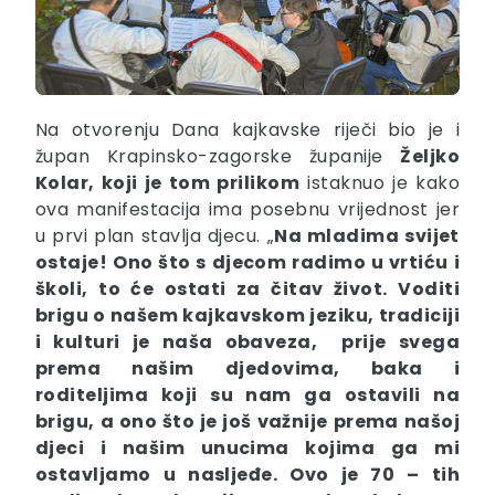
Na otvorenju Dana kajkavske riječi bio je i
župan Krapinsko-zagorske županije
Željko
Kolar, koji je tom prilikom
istaknuo je kako
ova manifestacija ima posebnu vrijednost jer
u prvi plan stavlja djecu. „
Na mladima svijet
ostaje! Ono što s djecom radimo u vrtiću i
školi, to će ostati za čitav život. Voditi
brigu o našem kajkavskom jeziku, tradiciji
i kulturi je naša obaveza, prije svega
prema našim djedovima, baka i
roditeljima koji su nam ga ostavili na
brigu, a ono što je još važnije prema našoj
djeci i našim unucima kojima ga mi
ostavljamo u nasljeđe. Ovo je 70 – tih