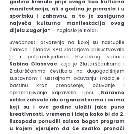
godina krenulo prije svega kao kulturna
manifestacija, ali s godina je prerasla i u
sportsku i zabavnu, a to je zasigurno
najveća kulturna manifestacija ovog
dijela Zagorja“
– naglasio je Kolar.
Svečanosti otvorenja na kojoj su nastupile
članice i članovi KPD Zlatarjeve prisustvovala
je i potpredsjednica Hrvatskog sabora
Sabina
Glasovac
, koja je Zlatarščankama i
Zlatarščanima čestitala na dugogodišnjem
sustavnom i ustrajnom očuvanju tradicije i
baštinu kroz prenošenje, očuvanje i
oplemenjivanje kajkavske riječi. „
Naravno
velike zahvale idu organizatorima i svima
koji su i ove godine uložili jako puno
kreativnosti, vremena i ideja kako bi do 2.
listopada ponudili zaista bogat program
u kojem vjerujem da će svatko pronaći