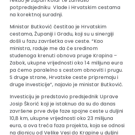
rekao je župan Kolar te zahvalio
potpredsjedniku Vlade i Hrvatskim cestama
na korektnoj suradnji.
Ministar Butković čestitao je Hrvatskim
cestama, Županiji i Gradu, koji su u sinergiji
došli u fazu završetka ove ceste. “Kao
ministra, raduje me da će sredinom
studenoga krenuti obnova pruge Krapina –
Zabok, ukupne vrijednosti oko 14 milijuna eura
pa ćemo paralelno s cestom obnoviti i prugu.
S druge strane, Hrvatske ceste pripremaju i
druge investicije”, najavio je ministar Butković.
Investiciju je predstavio predsjednik Uprave
Josip Škorić koji je istaknuo da su do danas
završene prve dvije faze spojne ceste u duljini
10,8 km, ukupne vrijednosti oko 23 milijuna
eura, a ova treća faza projekta, koja se odnosi
na dionicu od Velike Vesi do Krapine u duljini