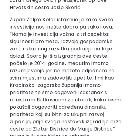
Zoran Gregurović i predsjednik Uprave
Hrvatskih cesta Josip Škorić.
Župan Željko Kolar istaknuo je kako svaka
investicija nosi nešto dobro pa tako i ova.
“Nama je investicija važna iz tri aspekta:
sigurnosti prometa, razvoja gospodarske
zone i ukupnog razvitka područja na koje
dolazi. Sporo je išla izgradnja ove ceste,
počelo je 2014. godine, međutim imamo
razumijevanja jer ne možete odjednom na
svim mjestima zadovoljiti apetite. I mi kao
Krapinsko-zagorska županija imamo
prioritete te smo dogovorili sastanak s
ministrom Butkovićem za utorak, kako bismo
pokušali dogovoriti određenu dinamiku
prioriteta koji su bitni za ukupni razvoj
županije, prije svega nastavak izgradnje brze
ceste od Zlatar Bistrice do Marije Bistrice”,