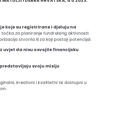
RA MATULJI I DEBRA HRVATSKA, a u 2023.
e koje su registrirane i djeluju na
točka za planiranje fundraising aktivnosti
zacija stvorila ili za koji postoji potencijal.
z uvjet da nisu osvojile financijsku
predstavljaju svoju misiju
ginalni, kreativni i kvalitetni te dostupni u
lom.