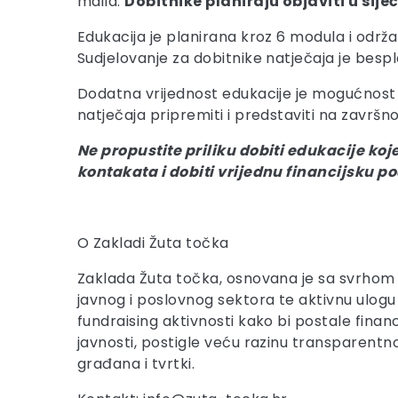
maila.
Dobitnike planiraju objaviti u sije
Edukacija je planirana kroz 6 modula i održa
Sudjelovanje za dobitnike natječaja je bespla
Dodatna vrijednost edukacije je mogućnost d
natječaja pripremiti i predstaviti na završno
Ne propustite priliku dobiti edukacije k
kontakata i dobiti vrijednu financijsku p
O Zakladi Žuta točka
Zaklada Žuta točka, osnovana je sa svrhom i
javnog i poslovnog sektora te aktivnu ulogu
fundraising aktivnosti kako bi postale financi
javnosti, postigle veću razinu transparentno
građana i tvrtki.