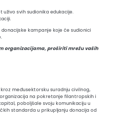
 uživo svih sudionika edukacije.
ciji.
e donacijske kampanje koje će sudionici
.
m organizacijama, proširiti mrežu vaših
j kroz međusektorsku suradnju civilnog,
rganizacija na pokretanje filantropskih i
 kapital, poboljšale svoju komunikaciju u
ičkih standarda u prikupljanju donacija od