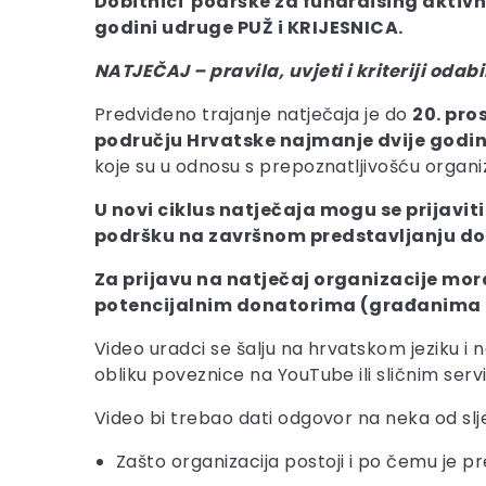
Dobitnici podrške za fundraising aktivn
godini udruge PUŽ i KRIJESNICA.
NATJEČAJ – pravila, uvjeti i kriteriji odab
Predviđeno trajanje natječaja je do
20. pro
području Hrvatske najmanje dvije godin
koje su u odnosu s prepoznatljivošću organizaci
U novi ciklus natječaja mogu se prijaviti
podršku na završnom predstavljanju d
Za prijavu na natječaj organizacije mora
potencijalnim donatorima (građanima 
Video uradci se šalju na hrvatskom jeziku i ne 
obliku poveznice na YouTube ili sličnim serv
Video bi trebao dati odgovor na neka od slj
Zašto organizacija postoji i po čemu je p