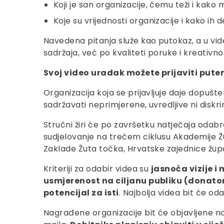
Koji je san organizacije, čemu teži i kako m
Koje su vrijednosti organizacije i kako ih
Navedena pitanja služe kao putokaz, a u vide
sadržaja, već po kvaliteti poruke i kreativno
Svoj video uradak možete prijaviti put
Organizacija koja se prijavljuje daje dopušt
sadržavati neprimjerene, uvredljive ni diskri
Stručni žiri će po završetku natječaja odabr
sudjelovanje na trećem ciklusu Akademije Žut
Zaklade Žuta točka, Hrvatske zajednice žup
Kriteriji za odabir videa su
jasnoća vizije i
usmjerenost na ciljanu publiku (donatore
potencijal za isti
. Najbolja videa bit će 
Nagrađene organizacije bit će objavljene na 