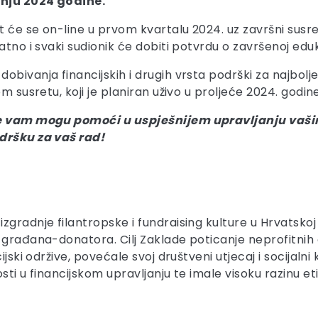
čnju 2024 godine.
t će se on-line u prvom kvartalu 2024. uz završni susret
tno i svaki sudionik će dobiti potvrdu o završenoj eduka
obivanja financijskih i drugih vrsta podrški za najbolj
m susretu, koji je planiran uživo u proljeće 2024. godine
oje vam mogu pomoći u uspješnijem upravljanju vaši
odršku za vaš rad!
zgradnje filantropske i fundraising kulture u Hrvatsko
 građana-donatora. Cilj Zaklade poticanje neprofitnih o
jski održive, povećale svoj društveni utjecaj i socijalni
sti u financijskom upravljanju te imale visoku razinu et