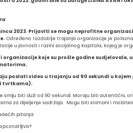
osti u 2022. godini bile su udruge LISINA AVANTU
ira
sinca 2023
.
Prijaviti se mogu neprofitne organizacij
e.
Određeno razdoblje trajanja organizacije je polazna 
je u javnosti i razini socijalnog kapitala, kojeg je organi
 i organizacije koje su prošle godine sudjelovale, u
onatorima.
ju poslati video u trajanju od 90 sekundi u kojem 
i tvrtkama).
smiju biti duži od 90 sekundi. Moraju biti autentični, ori
isima za dijeljenje sadržaja. Mogu biti snimani i mobite
edećih pitanja:
repoznatljiva?