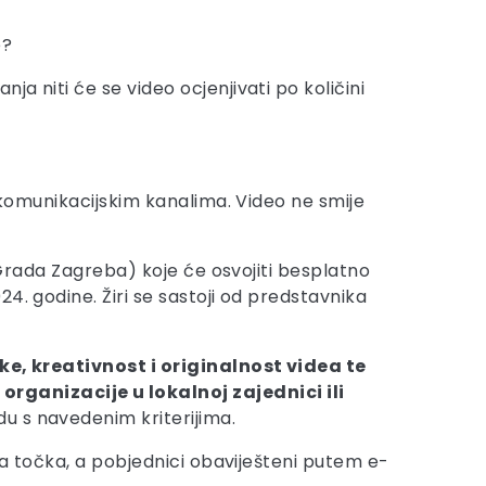
e?
a niti će se video ocjenjivati po količini
m komunikacijskim kanalima. Video ne smije
i Grada Zagreba) koje će osvojiti besplatno
4. godine. Žiri se sastoji od predstavnika
ke, kreativnost i originalnost videa te
rganizacije u lokalnoj zajednici ili
u s navedenim kriterijima.
ta točka, a pobjednici obaviješteni putem e-