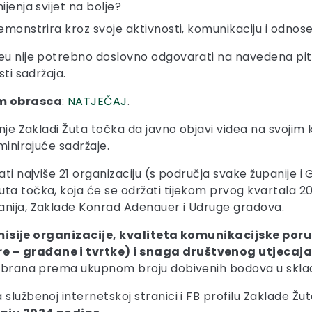
ijenja svijet na bolje?
 demonstrira kroz svoje aktivnosti, komunikaciju i odnos
u nije potrebno doslovno odgovarati na navedena pitanj
sti sadržaja.
em obrasca
:
NATJEČAJ
.
enje Zakladi Žuta točka da javno objavi videa na svoji
minirajuće sadržaje.
ati najviše 21 organizaciju (s područja svake županije 
a točka, koja će se održati tijekom prvog kvartala 202
anija, Zaklade Konrad Adenauer i Udruge gradova.
 misije organizacije, kvaliteta komunikacijske poru
 – građane i tvrtke) i snaga društvenog utjecaja o
odabrana prema ukupnom broju dobivenih bodova u sklad
službenoj internetskoj stranici i FB profilu Zaklade Žu