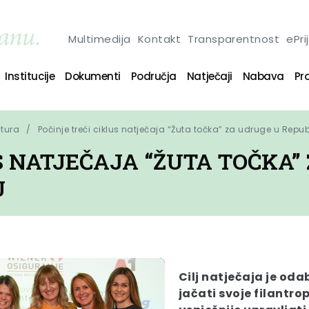
Multimedija
Kontakt
Transparentnost
ePri
Institucije
Dokumenti
Područja
Natječaji
Nabava
Pro
ltura
Počinje treći ciklus natječaja “Žuta točka” za udruge u Repub
S NATJEČAJA “ŽUTA TOČKA”
J
Cilj natječaja je oda
jačati svoje filantro