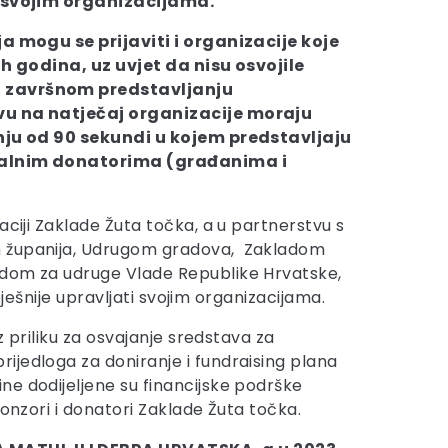
i svojim organizacijama.
ja mogu se prijaviti i organizacije koje
ih godina, uz uvjet da nisu osvojile
 završnom predstavljanju
avu na natječaj organizacije moraju
anju od 90 sekundi u kojem predstavljaju
ijalnim donatorima (građanima i
aciji Zaklade Žuta točka, a u partnerstvu s
 županija, Udrugom gradova, Zakladom
dom za udruge Vlade Republike Hrvatske,
pješnije upravljati svojim organizacijama.
z priliku za osvajanje sredstava za
ijedloga za doniranje i fundraising plana
ne dodijeljene su financijske podrške
onzori i donatori Zaklade Žuta točka.