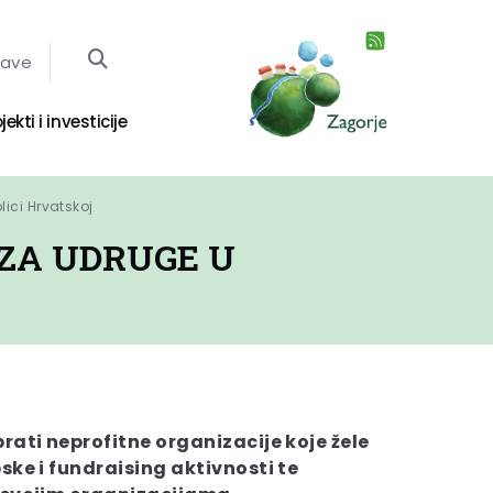
jave
jekti i investicije
lici Hrvatskoj
 ZA UDRUGE U
brati neprofitne organizacije koje žele
pske i fundraising aktivnosti te