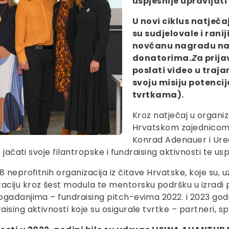
uspješnije upravljat
U novi ciklus natječa
su sudjelovale i ranij
novčanu nagradu na
donatorima.
Z
a prij
poslati video u traj
svoju misiju potenc
tvrtkama).
Kroz natječaj u organiz
Hrvatskom zajednicom
Konrad Adenauer i Ure
 jačati svoje filantropske i fundraising aktivnosti te us
 neprofitnih organizacija iz čitave Hrvatske, koje su, u
iju kroz šest modula te mentorsku podršku u izradi pr
gađanjima – fundraising pitch-evima 2022. i 2023 godi
sing aktivnosti koje su osigurale tvrtke – partneri, sp