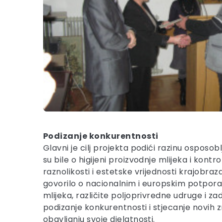
Podizanje konkurentnosti
Glavni je cilj projekta podići razinu ospos
su bile o higijeni proizvodnje mlijeka i ko
raznolikosti i estetske vrijednosti krajobraz
govorilo o nacionalnim i europskim potporama
mlijeka, različite poljoprivredne udruge i z
podizanje konkurentnosti i stjecanje novih z
obavljanju svoje djelatnosti.