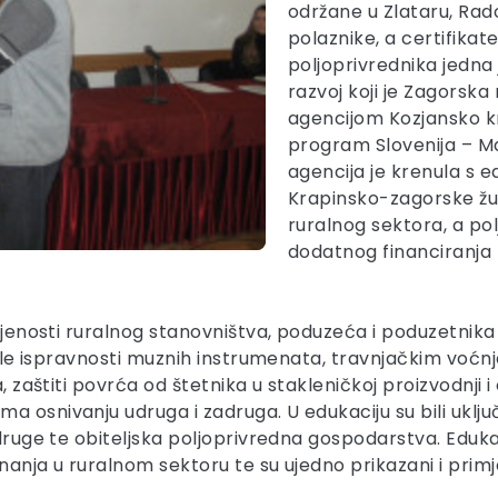
održane u Zlataru, Rado
polaznike, a certifikat
poljoprivrednika jedna 
razvoj koji je Zagorska
agencijom Kozjansko kr
program Slovenija – M
agencija je krenula s 
Krapinsko-zagorske žu
ruralnog sektora, a po
dodatnog financiranja p
obljenosti ruralnog stanovništva, poduzeća i poduzetnik
ntrole ispravnosti muznih instrumenata, travnjačkim vo
a, zaštiti povrća od štetnika u stakleničkoj proizvodnji
 osnivanju udruga i zadruga. U edukaciju su bili uključe
adruge te obiteljska poljoprivredna gospodarstva. Eduka
nanja u ruralnom sektoru te su ujedno prikazani i prim