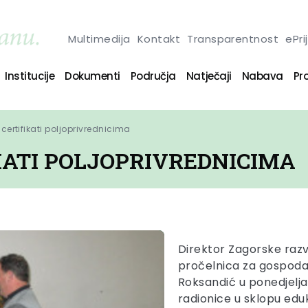
Multimedija
Kontakt
Transparentnost
ePri
Institucije
Dokumenti
Područja
Natječaji
Nabava
Pro
i certifikati poljoprivrednicima
KATI POLJOPRIVREDNICIMA
Direktor Zagorske razv
pročelnica za gospoda
Roksandić u ponedjeljak
radionice u sklopu eduk