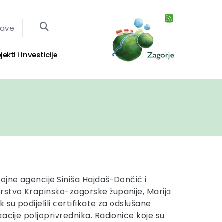
jave
jekti i investicije
ojne agencije Siniša Hajdaš-Dončić i
rstvo Krapinsko-zagorske županije, Marija
 su podijelili certifikate za odslušane
acije poljoprivrednika. Radionice koje su