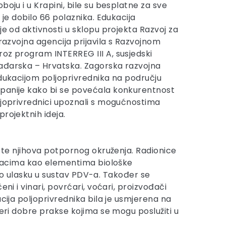
boju i u Krapini, bile su besplatne za sve
e je dobilo 66 polaznika. Edukacija
je od aktivnosti u sklopu projekta Razvoj za
 razvojna agencija prijavila s Razvojnom
oz program INTERREG III A, susjedski
ađarska – Hrvatska. Zagorska razvojna
edukacijom poljoprivrednika na području
panije kako bi se povećala konkurentnost
ljoprivrednici upoznali s mogućnostima
rojektnih ideja.
a te njihova potpornog okruženja. Radionice
ćnjacima kao elementima biološke
 i o ulasku u sustav PDV-a. Također se
ni i vinari, povrćari, voćari, proizvođači
cija poljoprivrednika bila je usmjerena na
jeri dobre prakse kojima se mogu poslužiti u