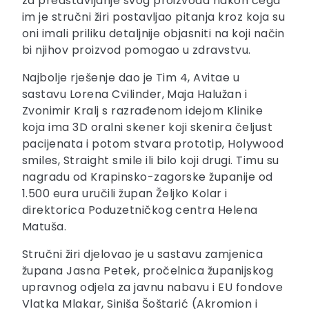
za predstavljanje svog proizvoda nakon čega
im je stručni žiri postavljao pitanja kroz koja su
oni imali priliku detaljnije objasniti na koji način
bi njihov proizvod pomogao u zdravstvu.
Najbolje rješenje dao je Tim 4, Avitae u
sastavu Lorena Cvilinder, Maja Halužan i
Zvonimir Kralj s razrađenom idejom Klinike
koja ima 3D oralni skener koji skenira čeljust
pacijenata i potom stvara prototip, Holywood
smiles, Straight smile ili bilo koji drugi. Timu su
nagradu od Krapinsko-zagorske županije od
1.500 eura uručili župan Željko Kolar i
direktorica Poduzetničkog centra Helena
Matuša.
Stručni žiri djelovao je u sastavu zamjenica
župana Jasna Petek, pročelnica županijskog
upravnog odjela za javnu nabavu i EU fondove
Vlatka Mlakar, Siniša Šoštarić (Akromion i