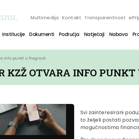
Multimedija
Kontakt
Transparentnost
ePri
Institucije
Dokumenti
Područja
Natječaji
Nabava
Pro
a info punkt u Pregradi
R KZŽ OTVARA INFO PUNKT 
Svi zainteresirani poduze
to željeli postati pozv
mogućnostima financir