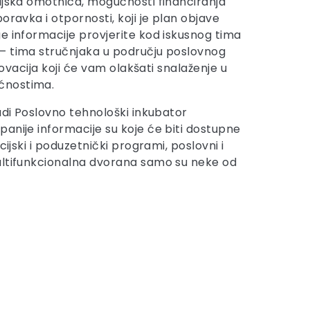
ijska omotnica, mogućnosti financiranja
oravka i otpornosti, koji je plan objave
e informacije provjerite kod iskusnog tima
– tima stručnjaka u području poslovnog
inovacija koji će vam olakšati snalaženje u
ćnostima.
udi Poslovno tehnološki inkubator
anije informacije su koje će biti dostupne
cijski i poduzetnički programi, poslovni i
ultifunkcionalna dvorana samo su neke od