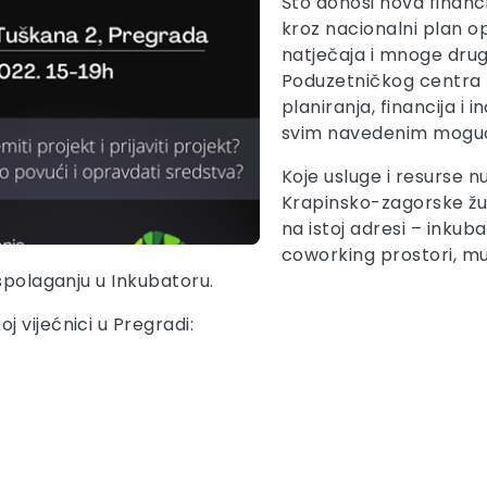
Što donosi nova financ
kroz nacionalni plan op
natječaja i mnoge drug
Poduzetničkog centra 
planiranja, financija i 
svim navedenim mogu
Koje usluge i resurse n
Krapinsko-zagorske žup
na istoj adresi – inkuba
coworking prostori, m
spolaganju u Inkubatoru.
 vijećnici u Pregradi: