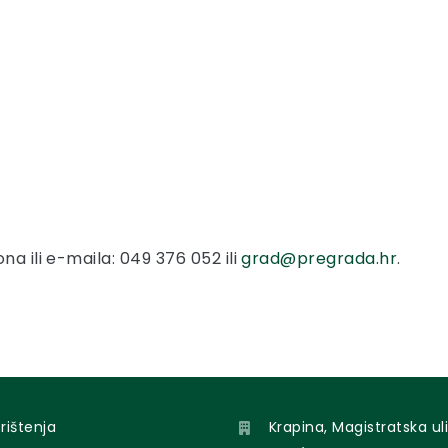
na ili e-maila: 049 376 052 ili
grad@pregrada.hr
.
orištenja
Krapina, Magistratska uli