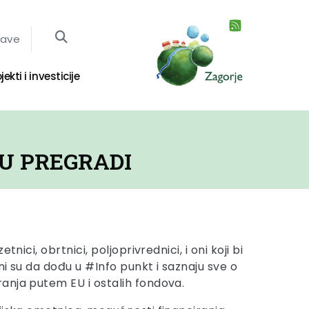
jave
jekti i investicije
U PREGRADI
tnici, obrtnici, poljoprivrednici, i oni koji bi
ani su da dođu u #Info punkt i saznaju sve o
anja putem EU i ostalih fondova.