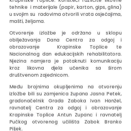
Krapinske Toplice. Koristeći različite likovne
tehnike i materijale (papir, karton, gips, glina)
u svojim su radovima otvorili vrata osjećajima,
mašti, željama.
Otvorenje izložbe je održano u sklopu
obilježavanja Dana Centra za odgoj i
obrazovanje Krapinske Toplice te
Nacionalnog dan edukacijskih rehabilitatora.
Njezina namjera je potaknuti komunikaciju
kroz likovna djela učenika sa širom
društvenom zajednicom.
Među brojnima okupljenima na otvorenju
izložbe bili su zamjenica župana Jasna Petek,
gradonačelnik Grada Zaboka Ivan Hanžel,
ravnatelj Centra za odgoj i obrazovanje
Krapinske Toplice Antun Zupanc i ravnatelj
Pučkog otvorenog učilišta Zabok Branko
Piljek.