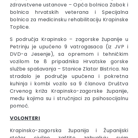
zdravstvene ustanove – Opća bolnica Zabok i
bolnica hrvatskih veterana i Specijalna
bolnica za medicinsku rehabilitaciju Krapinske
Toplice.
S područja Krapinsko – zagorske županije u
Petrinju je upućeno 9 vatrogasaca (iz JVP i
DVD-a Jesenje), sa opremom i tehničkim
vozilom te 8 pripadnika Hrvatske gorske
službe spašavanja – Stanice Zlatar Bistrica. Na
stradalo je područje upućena i pokretna
kuhinja i kombi vozilo sa 9 članova Društva
Crvenog križa Krapinsko-zagorske županije,
među kojima su i stručnjaci za psihosocijalnu
pomoć.
VOLONTERI
Krapinsko-zagorska županija i Županijski
stožer civilne zaštite zahvaljuju svim