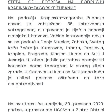
ŠTETA OD POTRESA NA PODRUČJU
KRAPINSKO-ZAGORSKE ŽUPANIJE
Na području Krapinsko–zagorske županije
dosad je zabilježeno 36 intervencija
vatrogasaca, a uglavnom je riječ o sanaciji
dimnjaka i krovova. Većina intervencija odvija
se na području Donje Stubice, Zaboka, Svetog
Križa Začretja, Kumrovca, Lobora, Oroslavja,
Krapine, Pregrade, Klanjca, Huma na Sutli i
Jesenja. U Loboru je bilo potrebno premjestiti
korisnike doma Loborgrad iz starog dijela
zgrade. U Klenovcu u Humu na Sutli jedna kuća
je uslijed potresa oštećena do faze
neupotrebljivosti.
Na ovu temu će u srijedu, 30. prosinca 2020.
godine, u prostorima HGSS-a u Zlatar Bistrici