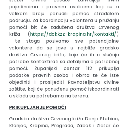
pojedincima i pravnim osobama koji su u
velikom broju ponudili pomoć stradalom
području. Za koordinaciju volontera u pružanju
pomoći bit će zadužena društva Crvenog
križa (
https://dckkzz-krapina.hr/kontakti/
)
te stoga pozivamo sve potencijalne
volontere da se jave u najbliže gradsko
društvo Crvenog križa, koje će ih u slučaju
potrebe kontaktirati sa detaljima o potrebnoj
pomoći. Županijski centar 112 prikuplja
podatke pravnih osoba i obrta te će iste
objediniti i proslijediti Ravnateljstvu civilne
zaštite, koji će ponuđenu pomoć iskoordinirati
u skladu sa potrebama na terenu.
PRIKUPLJANJE POMOĆI
Gradska društva Crvenog križa Donja Stubica,
Klanjec, Krapina, Pregrada, Zabok i Zlatar će