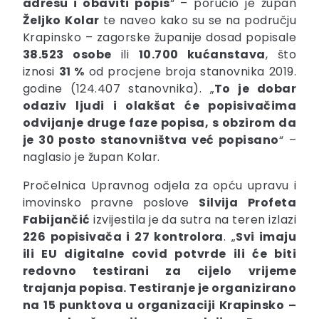
adresu i obaviti popis
“ – poručio je župan
Željko
Kolar
te naveo kako su se na području
Krapinsko – zagorske županije dosad popisale
38.523 osobe
ili
10.700 kućanstava
, što
iznosi
31 %
od procjene broja stanovnika 2019.
godine (124.407 stanovnika). „
To je dobar
odaziv ljudi i olakšat će popisivačima
odvijanje druge faze popisa, s obzirom da
je 30 posto stanovništva već popisano
“ –
naglasio je župan Kolar.
Pročelnica Upravnog odjela za opću upravu i
imovinsko pravne poslove
Silvija
Profeta
Fabijančić
izvijestila je da sutra na teren izlazi
226 popisivača i 27 kontrolora
. „
Svi imaju
ili EU digitalne covid potvrde ili će biti
redovno testirani za cijelo vrijeme
trajanja popisa. Testiranje je organizirano
na 15 punktova u organizaciji Krapinsko –