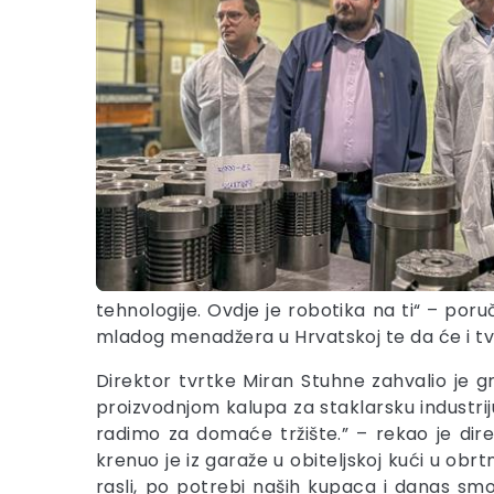
tehnologije. Ovdje je robotika na ti“ – por
mladog menadžera u Hrvatskoj te da će i tv
Direktor tvrtke Miran Stuhne zahvalio je g
proizvodnjom kalupa za staklarsku industrij
radimo za domaće tržište.” – rekao je direk
krenuo je iz garaže u obiteljskoj kući u ob
rasli, po potrebi naših kupaca i danas sm