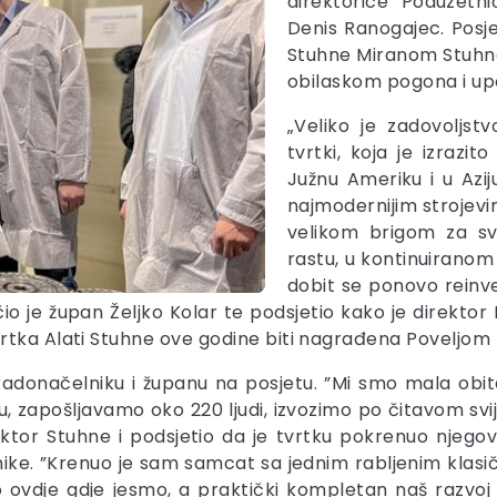
direktorice Poduzetn
Denis Ranogajec. Posj
Stuhne Miranom Stuhne
obilaskom pogona i u
„Veliko je zadovoljst
tvrtki, koja je izrazito
Južnu Ameriku i u Aziju
najmodernijim strojevi
velikom brigom za sv
rastu, u kontinuiranom 
dobit se ponovo reinves
učio je župan Željko Kolar te podsjetio kako je direkto
rtka Alati Stuhne ove godine biti nagrađena Poveljom
radonačelniku i županu na posjetu. ”Mi smo mala obit
u, zapošljavamo oko 220 ljudi, izvozimo po čitavom svi
tor Stuhne i podsjetio da je tvrtku pokrenuo njegov o
rtnike. ”Krenuo je sam samcat sa jednim rabljenim kla
o ovdje gdje jesmo, a praktički kompletan naš razvoj