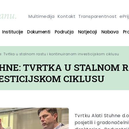
Multimedija
Kontakt
Transparentnost
ePri
Institucije
Dokumenti
Područja
Natječaji
Nabava
Pro
: Tvrtka u stalnom rastu i kontinuiranom investicijskom ciklusu
HNE: TVRTKA U STALNOM R
ESTICIJSKOM CIKLUSU
Tvrtku Alati Stuhne d
posjetili i gradonačel