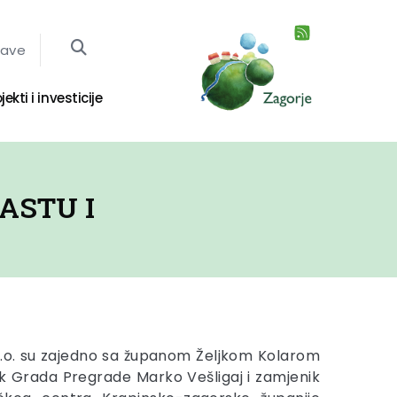
jave
jekti i investicije
ASTU I
.o.o. su zajedno sa županom Željkom Kolarom
nik Grada Pregrade Marko Vešligaj i zamjenik