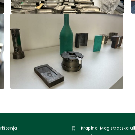
orištenja
Krapina, Magistratska uli