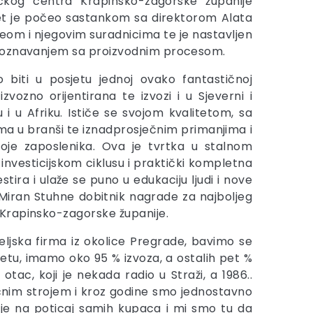
ičkog centra Krapinsko-zagorske županije
et je počeo sastankom sa direktorom Alata
om i njegovim suradnicima te je nastavljen
poznavanjem sa proizvodnim procesom.
vo biti u posjetu jednoj ovako fantastičnoj
 izvozno orijentirana te izvozi i u Sjeverni i
 i u Afriku. Ističe se svojom kvalitetom, sa
ma u branši te iznadprosječnim primanjima i
oje zaposlenika. Ova je tvrtka u stalnom
investicijskom ciklusu i praktički kompletna
tira i ulaže se puno u edukaciju ljudi i nove
r Miran Stuhne dobitnik nagrade za najboljeg
 Krapinsko-zagorske županije.
eljska firma iz okolice Pregrade, bavimo se
jetu, imamo oko 95 % izvoza, a ostalih pet %
tac, koji je nekada radio u Straži, a 1986..
sičnim strojem i kroz godine smo jednostavno
 je na poticaj samih kupaca i mi smo tu da