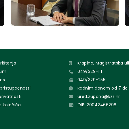
orištenja
Krapina, Magistratska uli
sum
049/329-111
nas
049/329-255
 pristupačnosti
Radnim danom od 7 do 
 privatnosti
ured.zupana@kzz.hr
e kolačića
OIB: 20042466298