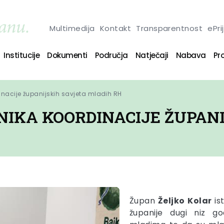
Multimedija
Kontakt
Transparentnost
ePri
Institucije
Dokumenti
Područja
Natječaji
Nabava
Pro
inacije županijskih savjeta mladih RH
NIKA KOORDINACIJE ŽUPAN
Župan
Željko
Kolar
is
županije dugi niz 