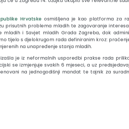
oja će u Zagrebu 14. ožujka okupiti sve relevantne sud
epublike Hrvatske
osmišljena je kao platforma za ra
izu prisutnih problema mladih te zagovaranje interesa m
te mladih i Savjet mladih Grada Zagreba, dok admin
no tijelo s djelokrugom rada definiranim kroz: praćenje
mjerenih na unapređenje stanja mladih.
oizašla je iz neformalnih usporedbi prakse rada pril
jski se izmjenjuje svakih 6 mjeseci, a uz predsjedavaj
imenovani na jednogodišnji mandat te tajnik za surad