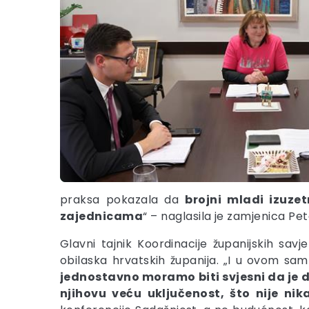
praksa pokazala da
brojni mladi izuze
zajednicama
“ – naglasila je zamjenica Pe
Glavni tajnik Koordinacije županijskih sav
obilaska hrvatskih županija. „I u ovom sa
jednostavno moramo biti svjesni da je d
njihovu veću uključenost, što nije ni