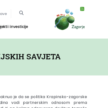
jave
jekti i investicije
IJSKIH SAVJETA
taknuo je da se politika Krapinsko-zagorske
godina vodi partnerskim odnosom prema