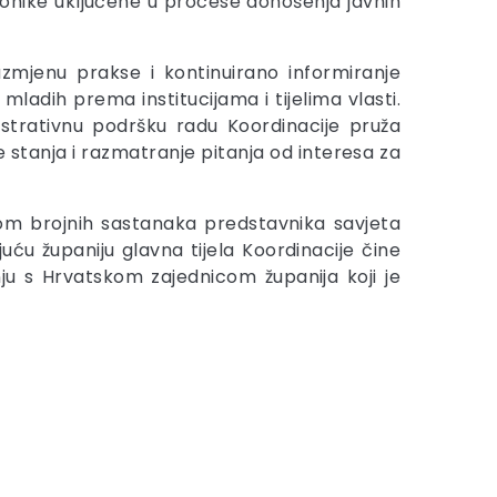
ionike uključene u procese donošenja javnih
zmjenu prakse i kontinuirano informiranje
ladih prema institucijama i tijelima vlasti.
istrativnu podršku radu Koordinacije pruža
 stanja i razmatranje pitanja od interesa za
ikom brojnih sastanaka predstavnika savjeta
uću županiju glavna tijela Koordinacije čine
nju s Hrvatskom zajednicom županija koji je