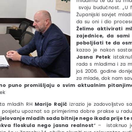
mladima te da su mla
svoju budućnost. „U f
Županijski savjet mladi
da su oni i dio proce
Želimo aktivirati m
zajednice, da sami p
poboljšati te da os
kazao je nakon sasta
Jasna
Petek
istaknu
rada s mladima i za m
još 2006. godine donij
za mlade, dok nam savj
tno puno promišljaju o svim aktualnim pitanjim
tek
jeta mladih RH
Marijo
Rajič
izrazio je zadovoljstvo 
m posjetu upoznat sa primjerima dobre prakse u rad
jelovanje mladih sada bitnije nego ikada prije t
kakva floskula nego jasna realnost
“ – istaknuo je