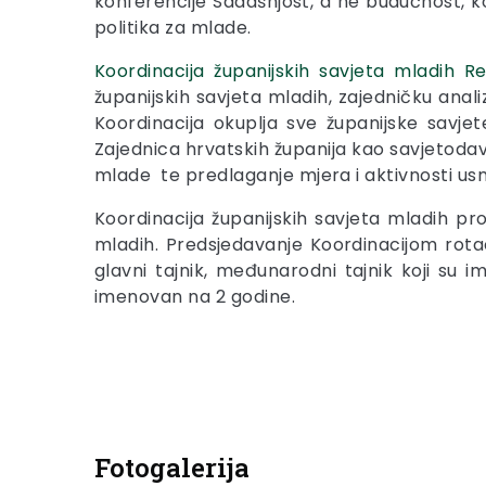
konferencije Sadašnjost, a ne budućnost, k
politika za mlade.
Koordinacija županijskih savjeta mladih R
županijskih savjeta mladih, zajedničku anal
Koordinacija okuplja sve županijske savje
Zajednica hrvatskih županija kao savjetodav
mlade te predlaganje mjera i aktivnosti us
Koordinacija županijskih savjeta mladih pr
mladih. Predsjedavanje Koordinacijom rotaci
glavni tajnik, međunarodni tajnik koji su 
imenovan na 2 godine.
Fotogalerija