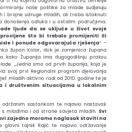
di ti na kojima odgovorna društva temelje
ormiranju naše politike za mlade sudjeluju
h i brojne udruge mladih, ali treba istaknuti
sa donošenja odluka i u ostalim područjima.
lade ljude da se uključe u život svoje
rocijene što bi trebalo promijeniti ili
misle i ponude odgovarajuća rješenja
“ –
nka župan Kolar, dok je zamjenica župana
la kako Županija ima dugogodišnju praksu
lade. „Jedna smo od prvih županija, koja je
ela svoj prvi Regionalni program djelovanja
et mladih aktivno radi od 2010. godine te je
a i društvenim situacijama u lokalnim
sa održanim sastankom te najavio nastavak
u s mladima i od strane savjeta mladih.
Svi
e svi zajedno moramo naglasak staviti na
 glavni tajnik Rajič te najavio održavanje