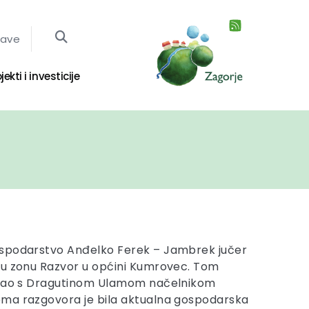
jave
jekti i investicije
spodarstvo Anđelko Ferek – Jambrek jučer
ku zonu Razvor u općini Kumrovec. Tom
stao s Dragutinom Ulamom načelnikom
ma razgovora je bila aktualna gospodarska