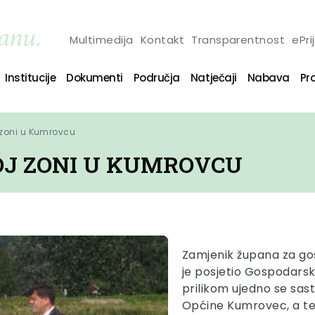
Multimedija
Kontakt
Transparentnost
ePri
Institucije
Dokumenti
Područja
Natječaji
Nabava
Pro
 zoni u Kumrovcu
OJ ZONI U KUMROVCU
Zamjenik župana za go
je posjetio Gospodars
prilikom ujedno se sa
Općine Kumrovec, a te