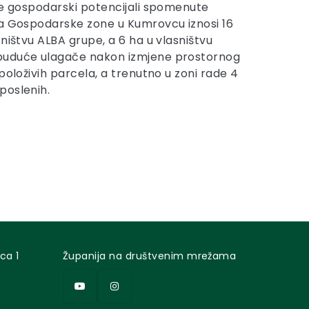
te gospodarski potencijali spomenute
na Gospodarske zone u Kumrovcu iznosi 16
ništvu ALBA grupe, a 6 ha u vlasništvu
buduće ulagače nakon izmjene prostornog
položivih parcela, a trenutno u zoni rade 4
poslenih.
ca 1
Županija na društvenim mrežama