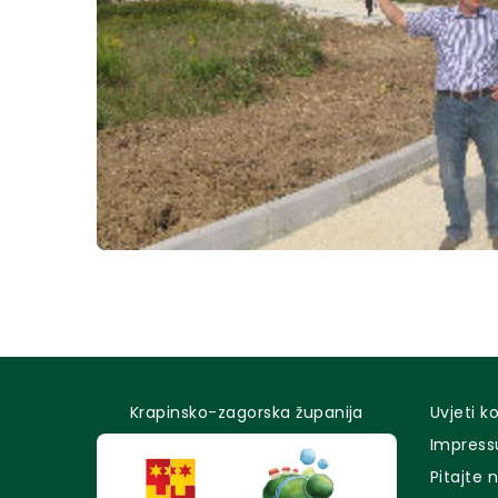
Krapinsko-zagorska županija
Uvjeti k
Impres
Pitajte 