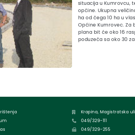
situacija u Kumrovcu, 
općine. Ukupna veliči
ha od čega 10 ha u vlas
Općine Kumrovec. Za 
plana bit će oko 16 ras
poduzeća sa oko 30 za
orištenja
Krapina, Magistratska uli
sum
049/329-111
nas
049/329-255