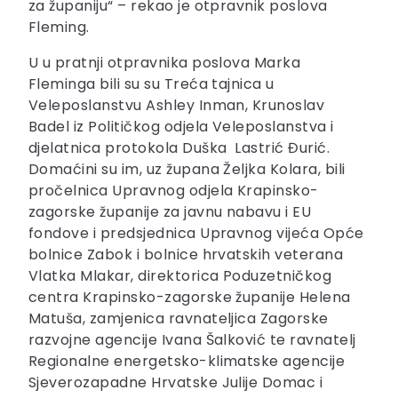
za županiju“ – rekao je otpravnik poslova
Fleming.
U u pratnji otpravnika poslova Marka
Fleminga bili su su Treća tajnica u
Veleposlanstvu Ashley Inman, Krunoslav
Badel iz Političkog odjela Veleposlanstva i
djelatnica protokola Duška Lastrić Đurić.
Domaćini su im, uz župana Željka Kolara, bili
pročelnica Upravnog odjela Krapinsko-
zagorske županije za javnu nabavu i EU
fondove i predsjednica Upravnog vijeća Opće
bolnice Zabok i bolnice hrvatskih veterana
Vlatka Mlakar, direktorica Poduzetničkog
centra Krapinsko-zagorske županije Helena
Matuša, zamjenica ravnateljica Zagorske
razvojne agencije Ivana Šalković te ravnatelj
Regionalne energetsko-klimatske agencije
Sjeverozapadne Hrvatske Julije Domac i