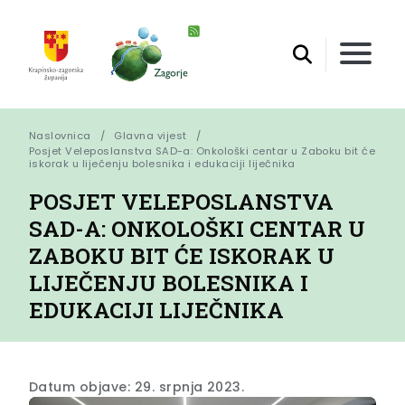
Naslovnica
Glavna vijest
Posjet Veleposlanstva SAD-a: Onkološki centar u Zaboku bit će 
iskorak u liječenju bolesnika i edukaciji liječnika
POSJET VELEPOSLANSTVA
SAD-A: ONKOLOŠKI CENTAR U
ZABOKU BIT ĆE ISKORAK U
LIJEČENJU BOLESNIKA I
EDUKACIJI LIJEČNIKA
Datum objave: 29. srpnja 2023.