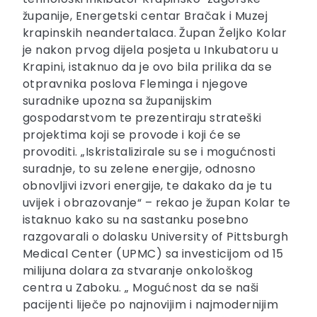
županije, Energetski centar Bračak i Muzej
krapinskih neandertalaca. Župan Željko Kolar
je nakon prvog dijela posjeta u Inkubatoru u
Krapini, istaknuo da je ovo bila prilika da se
otpravnika poslova Fleminga i njegove
suradnike upozna sa županijskim
gospodarstvom te prezentiraju strateški
projektima koji se provode i koji će se
provoditi. „Iskristalizirale su se i mogućnosti
suradnje, to su zelene energije, odnosno
obnovljivi izvori energije, te dakako da je tu
uvijek i obrazovanje“ – rekao je župan Kolar te
istaknuo kako su na sastanku posebno
razgovarali o dolasku University of Pittsburgh
Medical Center (UPMC) sa investicijom od 15
milijuna dolara za stvaranje onkološkog
centra u Zaboku. „ Mogućnost da se naši
pacijenti liječe po najnovijim i najmodernijim