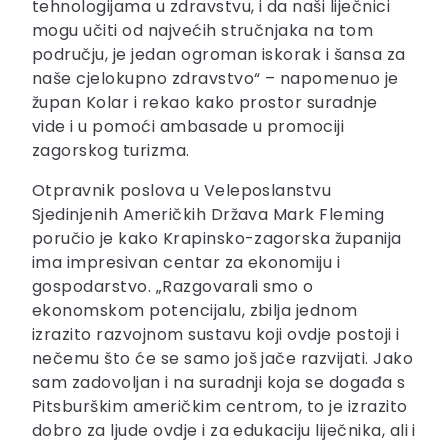
tehnologijama u zdravstvu, i da naši liječnici
mogu učiti od najvećih stručnjaka na tom
području, je jedan ogroman iskorak i šansa za
naše cjelokupno zdravstvo“ – napomenuo je
župan Kolar i rekao kako prostor suradnje
vide i u pomoći ambasade u promociji
zagorskog turizma.
Otpravnik poslova u Veleposlanstvu
Sjedinjenih Američkih Država Mark Fleming
poručio je kako Krapinsko-zagorska županija
ima impresivan centar za ekonomiju i
gospodarstvo. „Razgovarali smo o
ekonomskom potencijalu, zbilja jednom
izrazito razvojnom sustavu koji ovdje postoji i
nečemu što će se samo još jače razvijati. Jako
sam zadovoljan i na suradnji koja se događa s
Pitsburškim američkim centrom, to je izrazito
dobro za ljude ovdje i za edukaciju liječnika, ali i