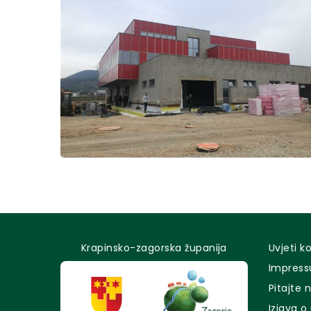
Krapinsko-zagorska županija
Uvjeti k
Impres
Pitajte 
Izjava o