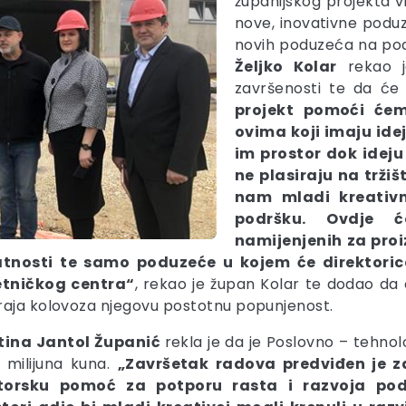
županijskog projekta vri
nove, inovativne poduz
novih poduzeća na pod
Željko Kolar
rekao j
završenosti te da će 
projekt pomoći će
ovima koji imaju idej
im prostor dok ideju
ne plasiraju na tržiš
nam mladi kreativn
podršku. Ovdje ć
namijenjenih za proi
atnosti te samo poduzeće u kojem će direktori
tničkog centra“
, rekao je župan Kolar te dodao da
raja kolovoza njegovu postotnu popunjenost.
tina Jantol Županić
rekla je da je Poslovno – tehnol
2 milijuna kuna.
„Završetak radova predviđen je za
torsku pomoć za potporu rasta i razvoja poduz