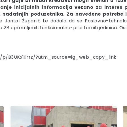
ori gdje bi mladi kreativci mogli krenuli u razvij
ljanje inicijalnih informacija vezano za interes
 i sadašnjih poduzetnika. Za navedene potrebe i
 je Jantol Županić te dodala da se Poslovno-tehnolo
o 28 opremljenih funkcionalno-prostornih jedinica. Osi
m/p/B3UKx1Ilrrz/?utm_source=ig_web_copy_link