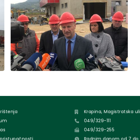
orištenja
Krapina, Magistratska uli
sum
049/329-111
nas
049/329-255
 pristupačnosti
Radnim danom od 7 do 