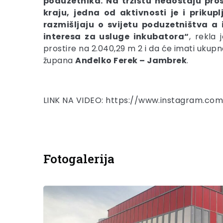
poduzetnika. Na tržištu nedostaju prost
kraju, jedna od aktivnosti je i prikup
razmišljaju o svijetu poduzetništva a
interesa za usluge inkubatora“
, rekla
prostire na 2.040,29 m 2 i da će imati ukupn
župana
Anđelko Ferek – Jambrek
.
LINK NA VIDEO:
https://www.instagram.co
Fotogalerija