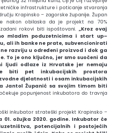
jednog 32 milijuna kuna, čiji je cilj razvijanje
etničke infrastrukture i poticanje stvaranja
ručju Krapinsko – zagorske županije. Župan
e nakon obilaska da je projekt na 70%
zadani rokovi biti ispoštovani.
„Kroz ovaj
mo mladim poduzetnicima i start up–
u, ali ih banke ne prate, subvencionirati
 ne razviju u određeni proizvod i dok ga
te. To je ono ključno, jer smo suočeni da
i ljudi odlaze iz Hrvatske jer nemaju
e biti pet inkubacijskih prostora
zvodne djelatnosti i osam inkubacijskih
ca Jantol Županić sa svojim timom biti
 očekuje popunjenost inkubatora do travnja
oški inkubator strateški projekt Krapinsko –
 01. ožujka 2020. godine. Inkubator će
etništva, potencijalnih i postojećih