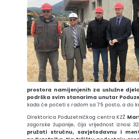
prostora namijenjenih za uslužne djel
podrška svim stanarima unutar Poduze
kada će početi s radom sa 75 posto, a do k
Direktorica Poduzetničkog centra KZŽ
Mar
zagorske županije, čija vrijednost iznosi 3
pružati stručnu, savjetodavnu i men