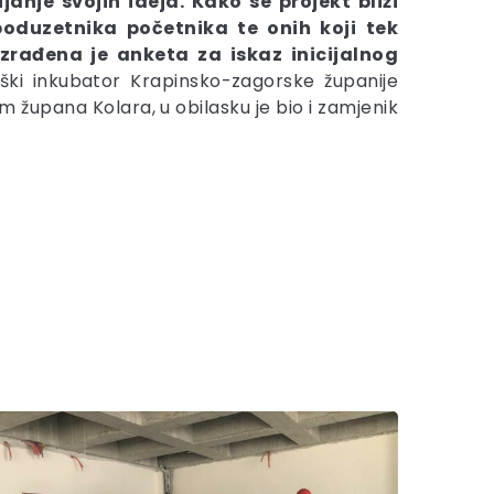
anje svojih ideja. Kako se projekt bliži
 poduzetnika početnika te onih koji tek
zrađena je anketa za iskaz inicijalnog
ški inkubator Krapinsko-zagorske županije
m župana Kolara, u obilasku je bio i zamjenik