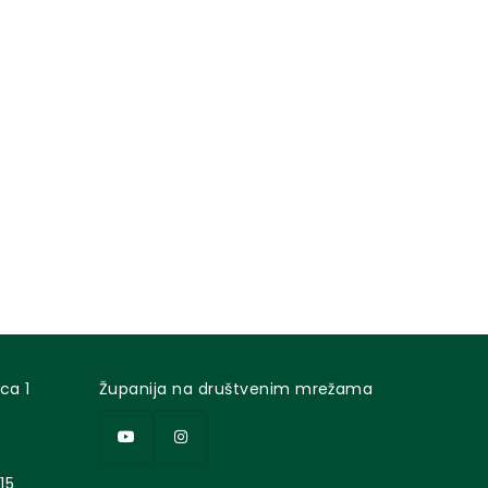
ca 1
Županija na društvenim mrežama
15